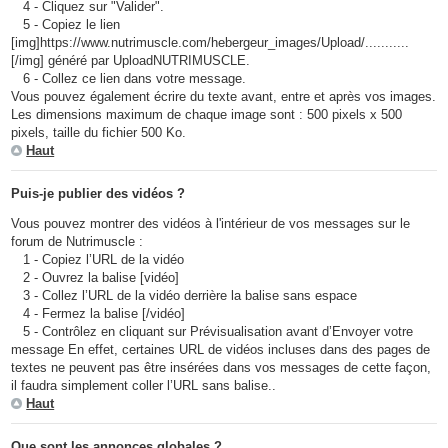
4 - Cliquez sur "Valider".
5 - Copiez le lien
[img]https://www.nutrimuscle.com/hebergeur_images/Upload/...........
[/img] généré par UploadNUTRIMUSCLE.
6 - Collez ce lien dans votre message.
Vous pouvez également écrire du texte avant, entre et après vos images.
Les dimensions maximum de chaque image sont : 500 pixels x 500
pixels, taille du fichier 500 Ko.
Haut
Puis-je publier des vidéos ?
Vous pouvez montrer des vidéos à l'intérieur de vos messages sur le
forum de Nutrimuscle :
1 - Copiez l’URL de la vidéo
2 - Ouvrez la balise [vidéo]
3 - Collez l’URL de la vidéo derrière la balise sans espace
4 - Fermez la balise [/vidéo]
5 - Contrôlez en cliquant sur Prévisualisation avant d’Envoyer votre
message En effet, certaines URL de vidéos incluses dans des pages de
textes ne peuvent pas être insérées dans vos messages de cette façon,
il faudra simplement coller l’URL sans balise..
Haut
Que sont les annonces globales ?