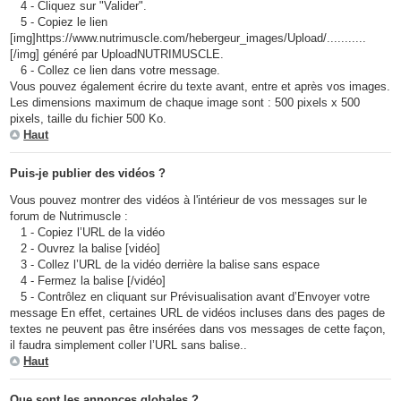
4 - Cliquez sur "Valider".
5 - Copiez le lien
[img]https://www.nutrimuscle.com/hebergeur_images/Upload/...........
[/img] généré par UploadNUTRIMUSCLE.
6 - Collez ce lien dans votre message.
Vous pouvez également écrire du texte avant, entre et après vos images.
Les dimensions maximum de chaque image sont : 500 pixels x 500
pixels, taille du fichier 500 Ko.
Haut
Puis-je publier des vidéos ?
Vous pouvez montrer des vidéos à l'intérieur de vos messages sur le
forum de Nutrimuscle :
1 - Copiez l’URL de la vidéo
2 - Ouvrez la balise [vidéo]
3 - Collez l’URL de la vidéo derrière la balise sans espace
4 - Fermez la balise [/vidéo]
5 - Contrôlez en cliquant sur Prévisualisation avant d’Envoyer votre
message En effet, certaines URL de vidéos incluses dans des pages de
textes ne peuvent pas être insérées dans vos messages de cette façon,
il faudra simplement coller l’URL sans balise..
Haut
Que sont les annonces globales ?