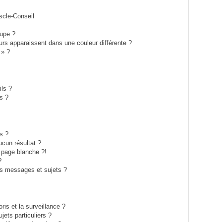
scle-Conseil
upe ?
eurs apparaissent dans une couleur différente ?
 » ?
ils ?
s ?
s ?
cun résultat ?
 page blanche ?!
?
s messages et sujets ?
oris et la surveillance ?
ets particuliers ?