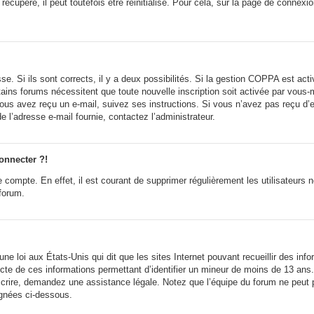
cupéré, il peut toutefois être réinitialisé. Pour cela, sur la page de connexi
sse. Si ils sont corrects, il y a deux possibilités. Si la gestion COPPA est ac
ertains forums nécessitent que toute nouvelle inscription soit activée par vou
i vous avez reçu un e-mail, suivez ses instructions. Si vous n’avez pas reçu d’
 de l’adresse e-mail fournie, contactez l’administrateur.
onnecter ?!
e compte. En effet, il est courant de supprimer régulièrement les utilisateurs 
 forum.
ne loi aux États-Unis qui dit que les sites Internet pouvant recueillir des in
lecte de ces informations permettant d’identifier un mineur de moins de 13 ans
scrire, demandez une assistance légale. Notez que l’équipe du forum ne peut p
ignées ci-dessous.