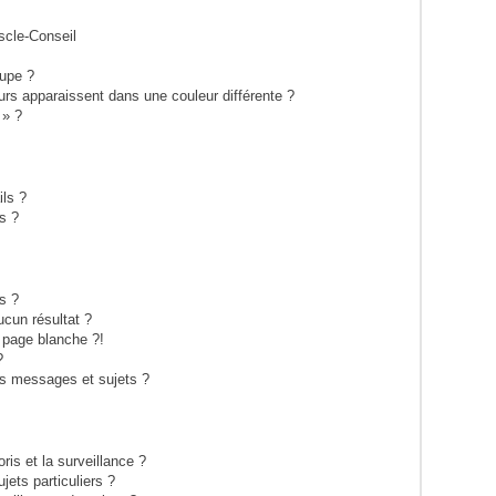
scle-Conseil
upe ?
eurs apparaissent dans une couleur différente ?
 » ?
ils ?
s ?
s ?
cun résultat ?
 page blanche ?!
?
s messages et sujets ?
oris et la surveillance ?
ets particuliers ?