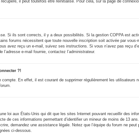
cupéré, il peut toutefois être réinitialisé. Pour cela, sur la page de connexi
sse. Si ils sont corrects, il y a deux possibilités. Si la gestion COPPA est ac
ertains forums nécessitent que toute nouvelle inscription soit activée par vou
i vous avez reçu un e-mail, suivez ses instructions. Si vous n’avez pas reçu d’
 de l’adresse e-mail fournie, contactez l’administrateur.
onnecter ?!
e compte. En effet, il est courant de supprimer régulièrement les utilisateurs 
 forum.
ne loi aux États-Unis qui dit que les sites Internet pouvant recueillir des in
lecte de ces informations permettant d’identifier un mineur de moins de 13 ans
scrire, demandez une assistance légale. Notez que l’équipe du forum ne peut p
ignées ci-dessous.