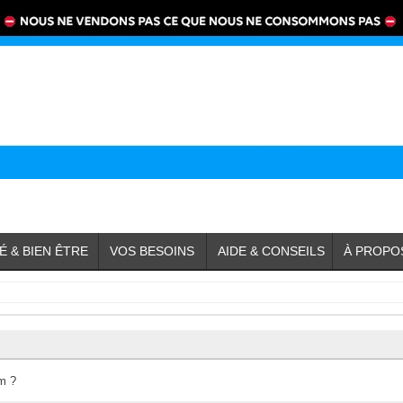
É & BIEN ÊTRE
VOS BESOINS
AIDE & CONSEILS
À PROPO
um ?