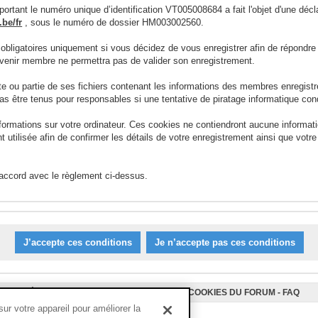
ortant le numéro unique d’identification VT005008684 a fait l'objet d'une déc
be/fr
, sous le numéro de dossier HM003002560.
 obligatoires uniquement si vous décidez de vous enregistrer afin de répond
devenir membre ne permettra pas de valider son enregistrement.
ou partie de ses fichiers contenant les informations des membres enregist
as être tenus pour responsables si une tentative de piratage informatique con
nformations sur votre ordinateur. Ces cookies ne contiendront aucune informat
ment utilisée afin de confirmer les détails de votre enregistrement ainsi que v
 accord avec le règlement ci-dessus.
L’ÉQUIPE DU FORUM
-
SUPPRIMER LES COOKIES DU FORUM
-
FAQ
r votre appareil pour améliorer la