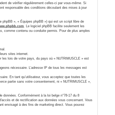
udent de vérifier régulièrement celles-ci par vous-même. Si
nt responsable des conditions découlant des mises à jour
pe phpBB », « Équipes phpBB ») qui est un script libre de
ww.phpbb.com
. Le logiciel phpBB facilite seulement les
pas, comme contenu ou conduite permis. Pour de plus amples
mal.
urs sites internet.
sser les lois de votre pays, du pays où « NUTRIMUSCLE » est
 jugeons nécessaire. L’adresse IP de tous les messages est
ire. En tant qu’utilisateur, vous acceptez que toutes les
 tierce partie sans votre consentement, ni « NUTRIMUSCLE »,
 de données. Conformément à la loi belge n°78-17 du 8
 d'accès et de rectification aux données vous concernant. Vous
nt envisagé à des fins de marketing direct. Vous pouvez