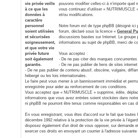
pouvons modifier celles-ci à n’importe quel 
vous continuez d’utiliser « NUTRIMUSCLE » 
et/ou modifications.
Notre forum est de type phpBB (désigné ici p
forum, déclaré sous la licence «
General Pu
discussions basées sur Internet. Le group
informations au sujet de phpBB, merci de c
Vous acceptez :
- De ne pas citer des marques concurrentes
- De ne pas publier de liens de sites inter
- De ne pas publier de contenu abusif, obscène, vulgaire, dif
hébergé ou les lois internationales.
Le faire peut vous mener à un bannissement immédiat et permane
enregistrée pour aider au renforcement de ces conditions.
Vous acceptez que « NUTRIMUSCLE » supprime, édite, déplace ou
informations que vous avez entrées soient stockées dans notr
ni phpBB ne pourront être tenus comme responsables en cas de
En vous enregistrant, vous êtes d'accord sur le fait que toute
décembre 1992 relative à la protection de la vie privée à l’éga
disposez également d'un droit de vous opposer, sur demande et
exercer ces droits en envoyant un courrier à l'adresse su