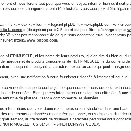
moment et nous ferons tout pour que vous en soyez informé, bien qu’il soit pr
alors que des changements ont été effectués, vous acceptez d’être légaleme
ar « ils », « eux », « leur », « logiciel phpBB », « www.phpbb.com », « Grou
blic License
» (désigné ici par « GPL ») et qui peut être téléchargé depuis
w
e phpBB n’est pas responsable de ce que nous acceptons et/ou n’acceptons 
onsulter:
https://www.phpbb.com/
.
 de NUTRIMUSCLE, ni les noms de leurs produits, ni d’en dire du bien ou du 
net de marques et de produits concurrents de NUTRIMUSCLE, ni du contenu de le
famatoire, choquant, menaçant, à caractère sexuel ou autre qui peut transgre
nt, avec une notification à votre fournisseur d’accès à Internet si nous le
 verrouille n’importe quel sujet lorsque nous estimons que cela est nécessa
e base de données. Bien que ces informations ne soient pas diffusées à une
 tentative de piratage visant à compromettre les données.
s les informations que vous donnerez ci-après seront stockées dans une base
rd des traitements de données à caractère personnel, vous disposez d'un droit
 gratuitement, au traitement de données à caractère personnel vous concerna
ivante : NUTRIMUSCLE - CS 51454 - F-54414 LONGWY CEDEX.