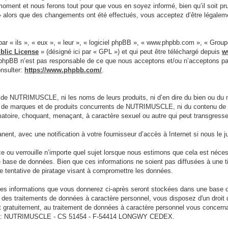
moment et nous ferons tout pour que vous en soyez informé, bien qu’il soit pr
alors que des changements ont été effectués, vous acceptez d’être légaleme
ar « ils », « eux », « leur », « logiciel phpBB », « www.phpbb.com », « Grou
blic License
» (désigné ici par « GPL ») et qui peut être téléchargé depuis
w
e phpBB n’est pas responsable de ce que nous acceptons et/ou n’acceptons 
onsulter:
https://www.phpbb.com/
.
 de NUTRIMUSCLE, ni les noms de leurs produits, ni d’en dire du bien ou du 
net de marques et de produits concurrents de NUTRIMUSCLE, ni du contenu de le
famatoire, choquant, menaçant, à caractère sexuel ou autre qui peut transgre
nt, avec une notification à votre fournisseur d’accès à Internet si nous le
 verrouille n’importe quel sujet lorsque nous estimons que cela est nécessa
e base de données. Bien que ces informations ne soient pas diffusées à une
 tentative de piratage visant à compromettre les données.
s les informations que vous donnerez ci-après seront stockées dans une base
rd des traitements de données à caractère personnel, vous disposez d'un droit
 gratuitement, au traitement de données à caractère personnel vous concerna
ivante : NUTRIMUSCLE - CS 51454 - F-54414 LONGWY CEDEX.