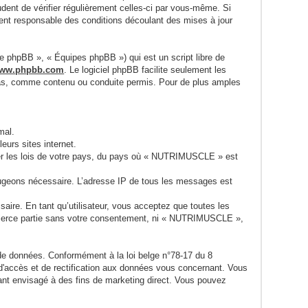
udent de vérifier régulièrement celles-ci par vous-même. Si
nt responsable des conditions découlant des mises à jour
pe phpBB », « Équipes phpBB ») qui est un script libre de
ww.phpbb.com
. Le logiciel phpBB facilite seulement les
pas, comme contenu ou conduite permis. Pour de plus amples
mal.
urs sites internet.
sser les lois de votre pays, du pays où « NUTRIMUSCLE » est
 jugeons nécessaire. L’adresse IP de tous les messages est
ire. En tant qu’utilisateur, vous acceptez que toutes les
 tierce partie sans votre consentement, ni « NUTRIMUSCLE »,
 de données. Conformément à la loi belge n°78-17 du 8
 d'accès et de rectification aux données vous concernant. Vous
nt envisagé à des fins de marketing direct. Vous pouvez