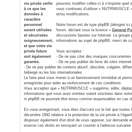
pouvons modifier celles-ci à n’importe quel 
vous continuez d’utiliser « NUTRIMUSCLE » 
et/ou modifications.
Notre forum est de type phpBB (désigné ici p
forum, déclaré sous la licence «
General Pu
discussions basées sur Internet. Le group
informations au sujet de phpBB, merci de c
Vous acceptez :
- De ne pas citer des marques concurrentes
- De ne pas publier de liens de sites inter
- De ne pas publier de contenu abusif, obscène, vulgaire, dif
hébergé ou les lois internationales.
Le faire peut vous mener à un bannissement immédiat et permane
enregistrée pour aider au renforcement de ces conditions.
Vous acceptez que « NUTRIMUSCLE » supprime, édite, déplace ou
informations que vous avez entrées soient stockées dans notr
ni phpBB ne pourront être tenus comme responsables en cas de
En vous enregistrant, vous êtes d'accord sur le fait que toute
décembre 1992 relative à la protection de la vie privée à l’éga
disposez également d'un droit de vous opposer, sur demande et
exercer ces droits en envoyant un courrier à l'adresse su