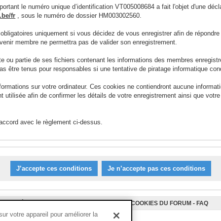
ortant le numéro unique d’identification VT005008684 a fait l'objet d'une déc
be/fr
, sous le numéro de dossier HM003002560.
 obligatoires uniquement si vous décidez de vous enregistrer afin de répond
devenir membre ne permettra pas de valider son enregistrement.
ou partie de ses fichiers contenant les informations des membres enregist
as être tenus pour responsables si une tentative de piratage informatique con
nformations sur votre ordinateur. Ces cookies ne contiendront aucune informat
ment utilisée afin de confirmer les détails de votre enregistrement ainsi que v
 accord avec le règlement ci-dessus.
L’ÉQUIPE DU FORUM
-
SUPPRIMER LES COOKIES DU FORUM
-
FAQ
r votre appareil pour améliorer la