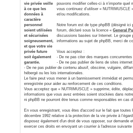
pouvons modifier celles-ci à n’importe quel 
vous continuez d’utiliser « NUTRIMUSCLE » 
et/ou modifications.
Notre forum est de type phpBB (désigné ici p
forum, déclaré sous la licence «
General Pu
discussions basées sur Internet. Le group
informations au sujet de phpBB, merci de c
Vous acceptez :
- De ne pas citer des marques concurrentes
- De ne pas publier de liens de sites inter
- De ne pas publier de contenu abusif, obscène, vulgaire, dif
hébergé ou les lois internationales.
Le faire peut vous mener à un bannissement immédiat et permane
enregistrée pour aider au renforcement de ces conditions.
Vous acceptez que « NUTRIMUSCLE » supprime, édite, déplace ou
informations que vous avez entrées soient stockées dans notr
ni phpBB ne pourront être tenus comme responsables en cas de
En vous enregistrant, vous êtes d'accord sur le fait que toute
décembre 1992 relative à la protection de la vie privée à l’éga
disposez également d'un droit de vous opposer, sur demande et
exercer ces droits en envoyant un courrier à l'adresse su