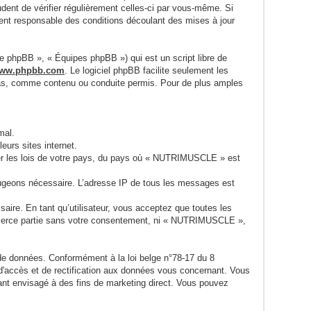
udent de vérifier régulièrement celles-ci par vous-même. Si
nt responsable des conditions découlant des mises à jour
pe phpBB », « Équipes phpBB ») qui est un script libre de
ww.phpbb.com
. Le logiciel phpBB facilite seulement les
pas, comme contenu ou conduite permis. Pour de plus amples
mal.
urs sites internet.
sser les lois de votre pays, du pays où « NUTRIMUSCLE » est
 jugeons nécessaire. L’adresse IP de tous les messages est
ire. En tant qu’utilisateur, vous acceptez que toutes les
 tierce partie sans votre consentement, ni « NUTRIMUSCLE »,
 de données. Conformément à la loi belge n°78-17 du 8
 d'accès et de rectification aux données vous concernant. Vous
nt envisagé à des fins de marketing direct. Vous pouvez