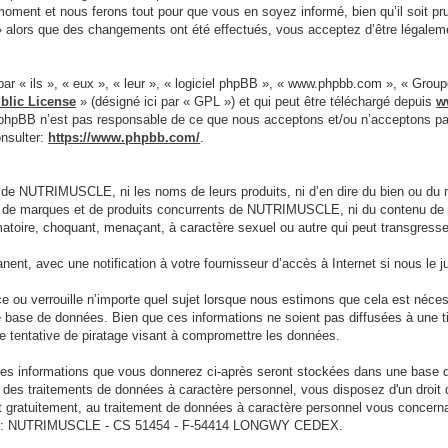
moment et nous ferons tout pour que vous en soyez informé, bien qu’il soit pr
alors que des changements ont été effectués, vous acceptez d’être légaleme
ar « ils », « eux », « leur », « logiciel phpBB », « www.phpbb.com », « Grou
blic License
» (désigné ici par « GPL ») et qui peut être téléchargé depuis
w
e phpBB n’est pas responsable de ce que nous acceptons et/ou n’acceptons 
onsulter:
https://www.phpbb.com/
.
 de NUTRIMUSCLE, ni les noms de leurs produits, ni d’en dire du bien ou du 
net de marques et de produits concurrents de NUTRIMUSCLE, ni du contenu de le
famatoire, choquant, menaçant, à caractère sexuel ou autre qui peut transgre
nt, avec une notification à votre fournisseur d’accès à Internet si nous le
 verrouille n’importe quel sujet lorsque nous estimons que cela est nécessa
e base de données. Bien que ces informations ne soient pas diffusées à une
 tentative de piratage visant à compromettre les données.
s les informations que vous donnerez ci-après seront stockées dans une base
rd des traitements de données à caractère personnel, vous disposez d'un droit
 gratuitement, au traitement de données à caractère personnel vous concerna
ivante : NUTRIMUSCLE - CS 51454 - F-54414 LONGWY CEDEX.