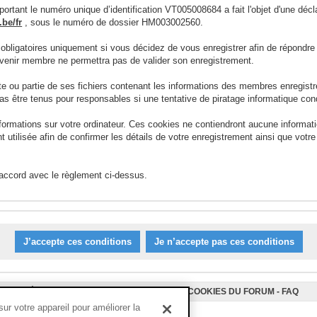
ortant le numéro unique d’identification VT005008684 a fait l'objet d'une déc
be/fr
, sous le numéro de dossier HM003002560.
 obligatoires uniquement si vous décidez de vous enregistrer afin de répond
devenir membre ne permettra pas de valider son enregistrement.
ou partie de ses fichiers contenant les informations des membres enregist
as être tenus pour responsables si une tentative de piratage informatique con
nformations sur votre ordinateur. Ces cookies ne contiendront aucune informat
ment utilisée afin de confirmer les détails de votre enregistrement ainsi que v
 accord avec le règlement ci-dessus.
L’ÉQUIPE DU FORUM
-
SUPPRIMER LES COOKIES DU FORUM
-
FAQ
r votre appareil pour améliorer la