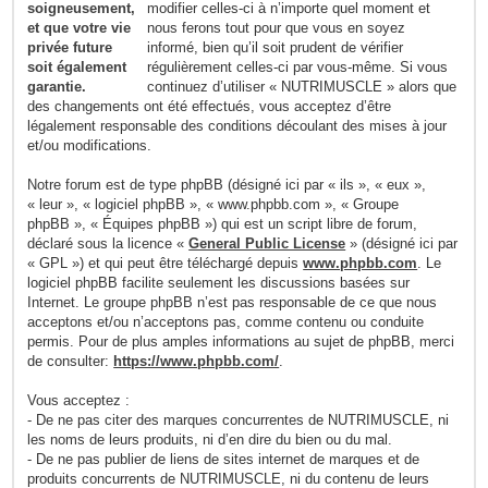
modifier celles-ci à n’importe quel moment et
nous ferons tout pour que vous en soyez
informé, bien qu’il soit prudent de vérifier
régulièrement celles-ci par vous-même. Si vous
continuez d’utiliser « NUTRIMUSCLE » alors que
des changements ont été effectués, vous acceptez d’être
légalement responsable des conditions découlant des mises à jour
et/ou modifications.
Notre forum est de type phpBB (désigné ici par « ils », « eux »,
« leur », « logiciel phpBB », « www.phpbb.com », « Groupe
phpBB », « Équipes phpBB ») qui est un script libre de forum,
déclaré sous la licence «
General Public License
» (désigné ici par
« GPL ») et qui peut être téléchargé depuis
www.phpbb.com
. Le
logiciel phpBB facilite seulement les discussions basées sur
Internet. Le groupe phpBB n’est pas responsable de ce que nous
acceptons et/ou n’acceptons pas, comme contenu ou conduite
permis. Pour de plus amples informations au sujet de phpBB, merci
de consulter:
https://www.phpbb.com/
.
Vous acceptez :
- De ne pas citer des marques concurrentes de NUTRIMUSCLE, ni
les noms de leurs produits, ni d’en dire du bien ou du mal.
- De ne pas publier de liens de sites internet de marques et de
produits concurrents de NUTRIMUSCLE, ni du contenu de leurs