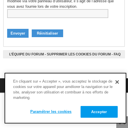
modifiée via votre panneau d’utilisateur, il s’agit de l’adresse que
vous avez fournie lors de votre inscription.
L’ÉQUIPE DU FORUM
-
SUPPRIMER LES COOKIES DU FORUM
-
FAQ
En cliquant sur « Accepter », vous acceptez le stockage de
M’enregistrer
FAQ
cookies sur votre appareil pour améliorer la navigation sur le
site, analyser son utilisation et contribuer à nos efforts de
marketing.
Copyright © 1994 - 2020 - NUTRIMUSCLE - Tous droits réservés
Paramétrer les cookies
Accepter