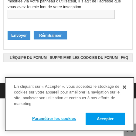
modifiée via votre panneau d’utilisateur, il s’agit de l’adresse que
vous avez fournie lors de votre inscription.
L’ÉQUIPE DU FORUM
-
SUPPRIMER LES COOKIES DU FORUM
-
FAQ
En cliquant sur « Accepter », vous acceptez le stockage de
M’enregistrer
FAQ
cookies sur votre appareil pour améliorer la navigation sur le
site, analyser son utilisation et contribuer à nos efforts de
marketing.
Copyright © 1994 - 2020 - NUTRIMUSCLE - Tous droits réservés
Paramétrer les cookies
Accepter