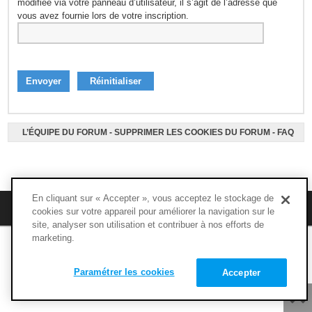
modifiée via votre panneau d’utilisateur, il s’agit de l’adresse que
vous avez fournie lors de votre inscription.
L’ÉQUIPE DU FORUM
-
SUPPRIMER LES COOKIES DU FORUM
-
FAQ
En cliquant sur « Accepter », vous acceptez le stockage de
M’enregistrer
FAQ
cookies sur votre appareil pour améliorer la navigation sur le
site, analyser son utilisation et contribuer à nos efforts de
marketing.
Copyright © 1994 - 2020 - NUTRIMUSCLE - Tous droits réservés
Paramétrer les cookies
Accepter