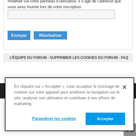
modifiée via votre panneau d’utilisateur, il s’agit de l’adresse que
vous avez fournie lors de votre inscription.
L’ÉQUIPE DU FORUM
-
SUPPRIMER LES COOKIES DU FORUM
-
FAQ
En cliquant sur « Accepter », vous acceptez le stockage de
M’enregistrer
FAQ
cookies sur votre appareil pour améliorer la navigation sur le
site, analyser son utilisation et contribuer à nos efforts de
marketing.
Copyright © 1994 - 2020 - NUTRIMUSCLE - Tous droits réservés
Paramétrer les cookies
Accepter