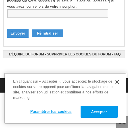
modifiée via votre panneau d’utilisateur, il s’agit de l’adresse que
vous avez fournie lors de votre inscription.
L’ÉQUIPE DU FORUM
-
SUPPRIMER LES COOKIES DU FORUM
-
FAQ
En cliquant sur « Accepter », vous acceptez le stockage de
M’enregistrer
FAQ
cookies sur votre appareil pour améliorer la navigation sur le
site, analyser son utilisation et contribuer à nos efforts de
marketing.
Copyright © 1994 - 2020 - NUTRIMUSCLE - Tous droits réservés
Paramétrer les cookies
Accepter