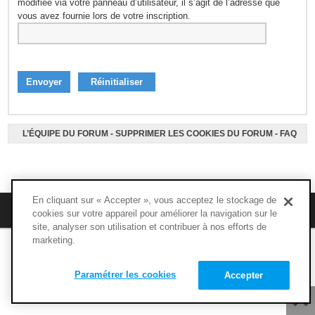
modifiée via votre panneau d’utilisateur, il s’agit de l’adresse que
vous avez fournie lors de votre inscription.
L’ÉQUIPE DU FORUM
-
SUPPRIMER LES COOKIES DU FORUM
-
FAQ
En cliquant sur « Accepter », vous acceptez le stockage de
M’enregistrer
FAQ
cookies sur votre appareil pour améliorer la navigation sur le
site, analyser son utilisation et contribuer à nos efforts de
marketing.
Copyright © 1994 - 2020 - NUTRIMUSCLE - Tous droits réservés
Paramétrer les cookies
Accepter