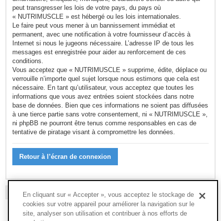
peut transgresser les lois de votre pays, du pays où
« NUTRIMUSCLE » est hébergé ou les lois internationales.
Le faire peut vous mener à un bannissement immédiat et
permanent, avec une notification à votre fournisseur d’accès à
Internet si nous le jugeons nécessaire. L’adresse IP de tous les
messages est enregistrée pour aider au renforcement de ces
conditions.
Vous acceptez que « NUTRIMUSCLE » supprime, édite, déplace ou
verrouille n’importe quel sujet lorsque nous estimons que cela est
nécessaire. En tant qu’utilisateur, vous acceptez que toutes les
informations que vous avez entrées soient stockées dans notre
base de données. Bien que ces informations ne soient pas diffusées
à une tierce partie sans votre consentement, ni « NUTRIMUSCLE »,
ni phpBB ne pourront être tenus comme responsables en cas de
tentative de piratage visant à compromettre les données.
Retour à l’écran de connexion
L’ÉQUIPE DU FORUM
-
SUPPRIMER LES COOKIES DU FORUM
-
FAQ
En cliquant sur « Accepter », vous acceptez le stockage de
cookies sur votre appareil pour améliorer la navigation sur le
site, analyser son utilisation et contribuer à nos efforts de