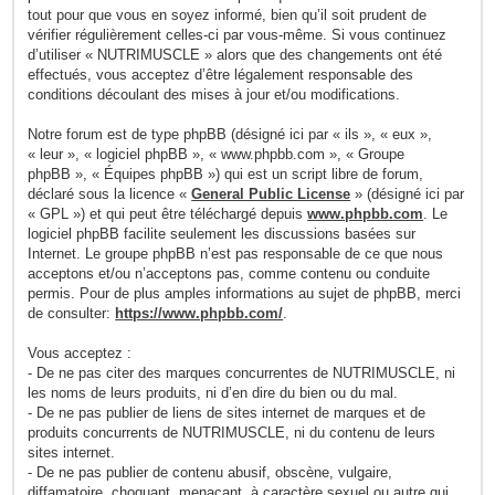
tout pour que vous en soyez informé, bien qu’il soit prudent de
vérifier régulièrement celles-ci par vous-même. Si vous continuez
d’utiliser « NUTRIMUSCLE » alors que des changements ont été
effectués, vous acceptez d’être légalement responsable des
conditions découlant des mises à jour et/ou modifications.
Notre forum est de type phpBB (désigné ici par « ils », « eux »,
« leur », « logiciel phpBB », « www.phpbb.com », « Groupe
phpBB », « Équipes phpBB ») qui est un script libre de forum,
déclaré sous la licence «
General Public License
» (désigné ici par
« GPL ») et qui peut être téléchargé depuis
www.phpbb.com
. Le
logiciel phpBB facilite seulement les discussions basées sur
Internet. Le groupe phpBB n’est pas responsable de ce que nous
acceptons et/ou n’acceptons pas, comme contenu ou conduite
permis. Pour de plus amples informations au sujet de phpBB, merci
de consulter:
https://www.phpbb.com/
.
Vous acceptez :
- De ne pas citer des marques concurrentes de NUTRIMUSCLE, ni
les noms de leurs produits, ni d’en dire du bien ou du mal.
- De ne pas publier de liens de sites internet de marques et de
produits concurrents de NUTRIMUSCLE, ni du contenu de leurs
sites internet.
- De ne pas publier de contenu abusif, obscène, vulgaire,
diffamatoire, choquant, menaçant, à caractère sexuel ou autre qui