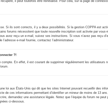
cupéré, il peut toutefois être réinitialisé. Pour cela, sur la page de connexi
sse. Si ils sont corrects, il y a deux possibilités. Si la gestion COPPA est ac
ertains forums nécessitent que toute nouvelle inscription soit activée par vou
i vous avez reçu un e-mail, suivez ses instructions. Si vous n’avez pas reçu d’
 de l’adresse e-mail fournie, contactez l’administrateur.
onnecter ?!
e compte. En effet, il est courant de supprimer régulièrement les utilisateurs 
 forum.
ne loi aux États-Unis qui dit que les sites Internet pouvant recueillir des in
lecte de ces informations permettant d’identifier un mineur de moins de 13 ans
scrire, demandez une assistance légale. Notez que l’équipe du forum ne peut p
ignées ci-dessous.