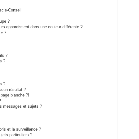
scle-Conseil
upe ?
eurs apparaissent dans une couleur différente ?
 » ?
ils ?
s ?
s ?
cun résultat ?
 page blanche ?!
?
s messages et sujets ?
oris et la surveillance ?
ets particuliers ?