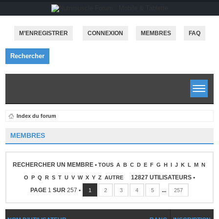
M’ENREGISTRER
CONNEXION
MEMBRES
FAQ
Rechercher
Index du forum
MEMBRES
RECHERCHER UN MEMBRE
•
TOUS
A
B
C
D
E
F
G
H
I
J
K
L
M
N
12827 UTILISATEURS •
O
P
Q
R
S
T
U
V
W
X
Y
Z
AUTRE
PAGE
1
SUR
257
•
...
1
2
3
4
5
257