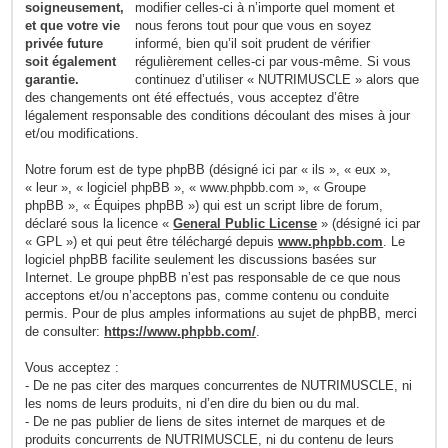
modifier celles-ci à n’importe quel moment et
nous ferons tout pour que vous en soyez
informé, bien qu’il soit prudent de vérifier
régulièrement celles-ci par vous-même. Si vous
continuez d’utiliser « NUTRIMUSCLE » alors que
des changements ont été effectués, vous acceptez d’être
légalement responsable des conditions découlant des mises à jour
et/ou modifications.
Notre forum est de type phpBB (désigné ici par « ils », « eux »,
« leur », « logiciel phpBB », « www.phpbb.com », « Groupe
phpBB », « Équipes phpBB ») qui est un script libre de forum,
déclaré sous la licence «
General Public License
» (désigné ici par
« GPL ») et qui peut être téléchargé depuis
www.phpbb.com
. Le
logiciel phpBB facilite seulement les discussions basées sur
Internet. Le groupe phpBB n’est pas responsable de ce que nous
acceptons et/ou n’acceptons pas, comme contenu ou conduite
permis. Pour de plus amples informations au sujet de phpBB, merci
de consulter:
https://www.phpbb.com/
.
Vous acceptez :
- De ne pas citer des marques concurrentes de NUTRIMUSCLE, ni
les noms de leurs produits, ni d’en dire du bien ou du mal.
- De ne pas publier de liens de sites internet de marques et de
produits concurrents de NUTRIMUSCLE, ni du contenu de leurs