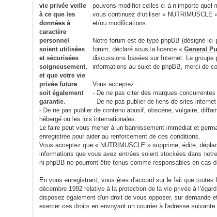
pouvons modifier celles-ci à n’importe quel 
vous continuez d’utiliser « NUTRIMUSCLE » 
et/ou modifications.
Notre forum est de type phpBB (désigné ici p
forum, déclaré sous la licence «
General Pu
discussions basées sur Internet. Le group
informations au sujet de phpBB, merci de c
Vous acceptez :
- De ne pas citer des marques concurrentes
- De ne pas publier de liens de sites inter
- De ne pas publier de contenu abusif, obscène, vulgaire, dif
hébergé ou les lois internationales.
Le faire peut vous mener à un bannissement immédiat et permane
enregistrée pour aider au renforcement de ces conditions.
Vous acceptez que « NUTRIMUSCLE » supprime, édite, déplace ou
informations que vous avez entrées soient stockées dans notr
ni phpBB ne pourront être tenus comme responsables en cas de
En vous enregistrant, vous êtes d'accord sur le fait que toute
décembre 1992 relative à la protection de la vie privée à l’éga
disposez également d'un droit de vous opposer, sur demande et
exercer ces droits en envoyant un courrier à l'adresse su