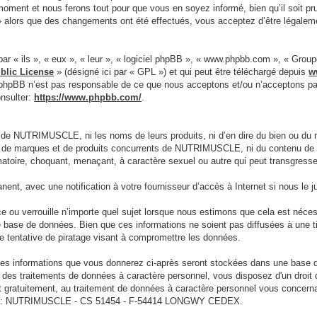
moment et nous ferons tout pour que vous en soyez informé, bien qu’il soit pr
alors que des changements ont été effectués, vous acceptez d’être légaleme
ar « ils », « eux », « leur », « logiciel phpBB », « www.phpbb.com », « Grou
blic License
» (désigné ici par « GPL ») et qui peut être téléchargé depuis
w
e phpBB n’est pas responsable de ce que nous acceptons et/ou n’acceptons 
onsulter:
https://www.phpbb.com/
.
 de NUTRIMUSCLE, ni les noms de leurs produits, ni d’en dire du bien ou du 
net de marques et de produits concurrents de NUTRIMUSCLE, ni du contenu de le
famatoire, choquant, menaçant, à caractère sexuel ou autre qui peut transgre
nt, avec une notification à votre fournisseur d’accès à Internet si nous le
 verrouille n’importe quel sujet lorsque nous estimons que cela est nécessa
e base de données. Bien que ces informations ne soient pas diffusées à une
 tentative de piratage visant à compromettre les données.
s les informations que vous donnerez ci-après seront stockées dans une base
rd des traitements de données à caractère personnel, vous disposez d'un droit
 gratuitement, au traitement de données à caractère personnel vous concerna
ivante : NUTRIMUSCLE - CS 51454 - F-54414 LONGWY CEDEX.