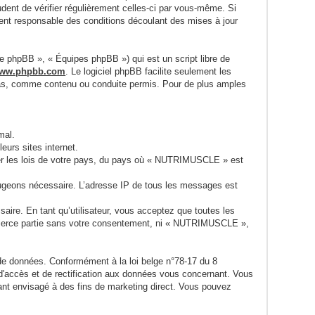
udent de vérifier régulièrement celles-ci par vous-même. Si
nt responsable des conditions découlant des mises à jour
pe phpBB », « Équipes phpBB ») qui est un script libre de
ww.phpbb.com
. Le logiciel phpBB facilite seulement les
pas, comme contenu ou conduite permis. Pour de plus amples
mal.
urs sites internet.
sser les lois de votre pays, du pays où « NUTRIMUSCLE » est
 jugeons nécessaire. L’adresse IP de tous les messages est
ire. En tant qu’utilisateur, vous acceptez que toutes les
 tierce partie sans votre consentement, ni « NUTRIMUSCLE »,
 de données. Conformément à la loi belge n°78-17 du 8
 d'accès et de rectification aux données vous concernant. Vous
nt envisagé à des fins de marketing direct. Vous pouvez