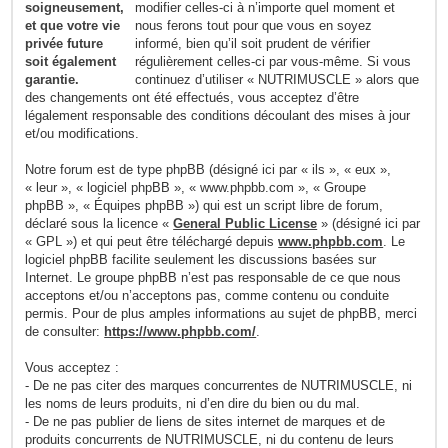
modifier celles-ci à n’importe quel moment et
nous ferons tout pour que vous en soyez
informé, bien qu’il soit prudent de vérifier
régulièrement celles-ci par vous-même. Si vous
continuez d’utiliser « NUTRIMUSCLE » alors que
des changements ont été effectués, vous acceptez d’être
légalement responsable des conditions découlant des mises à jour
et/ou modifications.
Notre forum est de type phpBB (désigné ici par « ils », « eux »,
« leur », « logiciel phpBB », « www.phpbb.com », « Groupe
phpBB », « Équipes phpBB ») qui est un script libre de forum,
déclaré sous la licence «
General Public License
» (désigné ici par
« GPL ») et qui peut être téléchargé depuis
www.phpbb.com
. Le
logiciel phpBB facilite seulement les discussions basées sur
Internet. Le groupe phpBB n’est pas responsable de ce que nous
acceptons et/ou n’acceptons pas, comme contenu ou conduite
permis. Pour de plus amples informations au sujet de phpBB, merci
de consulter:
https://www.phpbb.com/
.
Vous acceptez :
- De ne pas citer des marques concurrentes de NUTRIMUSCLE, ni
les noms de leurs produits, ni d’en dire du bien ou du mal.
- De ne pas publier de liens de sites internet de marques et de
produits concurrents de NUTRIMUSCLE, ni du contenu de leurs