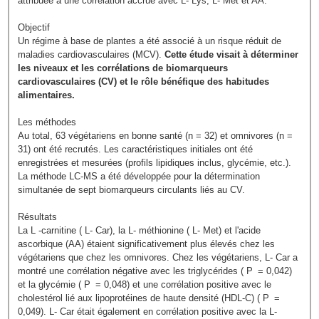
attribuée à une corrélation accrue avec L- Lys, L- Met et AA.
Objectif
Un régime à base de plantes a été associé à un risque réduit de
maladies cardiovasculaires (MCV).
Cette étude visait à déterminer
les niveaux et les corrélations de biomarqueurs
cardiovasculaires (CV) et le rôle bénéfique des habitudes
alimentaires.
Les méthodes
Au total, 63 végétariens en bonne santé (n = 32) et omnivores (n =
31) ont été recrutés. Les caractéristiques initiales ont été
enregistrées et mesurées (profils lipidiques inclus, glycémie, etc.).
La méthode LC-MS a été développée pour la détermination
simultanée de sept biomarqueurs circulants liés au CV.
Résultats
La L -carnitine ( L- Car), la L- méthionine ( L- Met) et l'acide
ascorbique (AA) étaient significativement plus élevés chez les
végétariens que chez les omnivores. Chez les végétariens, L- Car a
montré une corrélation négative avec les triglycérides ( P = 0,042)
et la glycémie ( P = 0,048) et une corrélation positive avec le
cholestérol lié aux lipoprotéines de haute densité (HDL-C) ( P =
0,049). L- Car était également en corrélation positive avec la L-