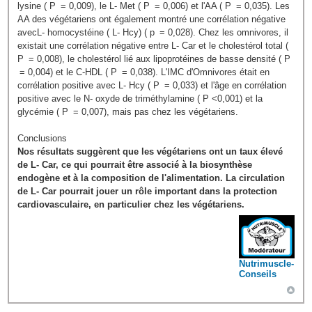
lysine ( P = 0,009), le L- Met ( P = 0,006) et l'AA ( P = 0,035). Les
AA des végétariens ont également montré une corrélation négative
avecL- homocystéine ( L- Hcy) ( p = 0,028). Chez les omnivores, il
existait une corrélation négative entre L- Car et le cholestérol total (
P = 0,008), le cholestérol lié aux lipoprotéines de basse densité ( P
= 0,004) et le C-HDL ( P = 0,038). L'IMC d'Omnivores était en
corrélation positive avec L- Hcy ( P = 0,033) et l'âge en corrélation
positive avec le N- oxyde de triméthylamine ( P <0,001) et la
glycémie ( P = 0,007), mais pas chez les végétariens.
Conclusions
Nos résultats suggèrent que les végétariens ont un taux élevé
de L- Car, ce qui pourrait être associé à la biosynthèse
endogène et à la composition de l'alimentation. La circulation
de L- Car pourrait jouer un rôle important dans la protection
cardiovasculaire, en particulier chez les végétariens.
Nutrimuscle-
Conseils