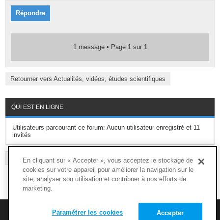
Répondre
1 message • Page
1
sur
1
Retourner vers Actualités, vidéos, études scientifiques
QUI EST EN LIGNE
Utilisateurs parcourant ce forum: Aucun utilisateur enregistré et 11
invités
L’ÉQUIPE DU FORUM
-
SUPPRIMER LES COOKIES DU FORUM
-
FAQ
En cliquant sur « Accepter », vous acceptez le stockage de
cookies sur votre appareil pour améliorer la navigation sur le
site, analyser son utilisation et contribuer à nos efforts de
marketing.
M’enregistrer
FAQ
Paramétrer les cookies
Accepter