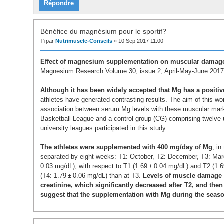
Répondre
Bénéfice du magnésium pour le sportif?
par
Nutrimuscle-Conseils
» 10 Sep 2017 11:00
Effect of magnesium supplementation on muscular damage m
Magnesium Research Volume 30, issue 2, April-May-June 2017
Although it has been widely accepted that Mg has a positiv
athletes have generated contrasting results. The aim of this 
association between serum Mg levels with these muscular marke
Basketball League and a control group (CG) comprising twelve u
university leagues participated in this study.
The athletes were supplemented with 400 mg/day of Mg
, i
separated by eight weeks: T1: October, T2: December, T3: Marc
0.03 mg/dL), with respect to T1 (1.69 ± 0.04 mg/dL) and T2 (1.6
(T4: 1.79 ± 0.06 mg/dL) than at T3.
Levels of muscle damage p
creatinine, which significantly decreased after T2, and the
suggest that the supplementation with Mg during the seas