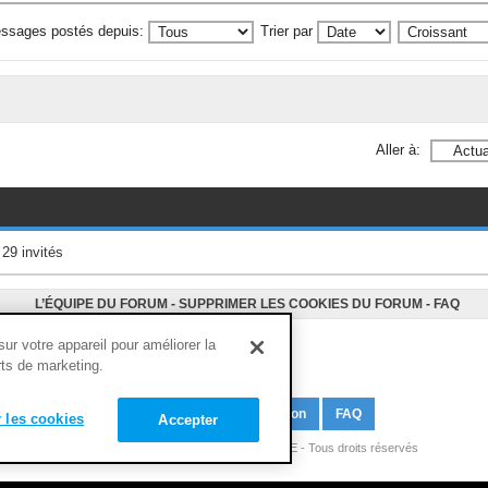
essages postés depuis:
Trier par
Aller à:
 29 invités
L’ÉQUIPE DU FORUM
-
SUPPRIMER LES COOKIES DU FORUM
-
FAQ
r votre appareil pour améliorer la
orts de marketing.
M’enregistrer
Connexion
FAQ
 les cookies
Accepter
Copyright © 1994 - 2020 - NUTRIMUSCLE - Tous droits réservés