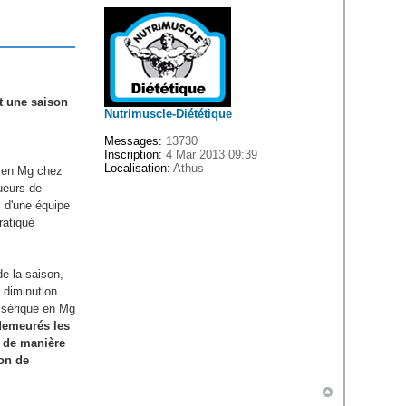
t une saison
Nutrimuscle-Diététique
Messages:
13730
Inscription:
4 Mar 2013 09:39
Localisation:
Athus
n en Mg chez
queurs de
 d'une équipe
ratiqué
de la saison,
 diminution
n sérique en Mg
demeurés les
é de manière
son de