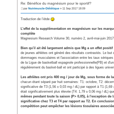
Re: Bénéfice du magnésium pour le sportif?
par
Nutrimuscle-Diététique
» 11 Sep 2017 18:09
Traduction de l’étde
L’effet de la supplémentation en magnésium sur les marq
complète
Magnesium Research Volume 30, numéro 2, avril-mai-juin 2017
Bien qu'il ait été largement admis que Mg a un effet positif
de jeunes athlètes ont généré des résultats contrastés. Le but 
dommages musculaires et l'association entre les taux sérique
de la Ligue de basketball espagnole professionnelle(PB) et d'u
régulièrement du basket-ball et ont participé à des ligues univer
Les athlètes ont pris 400 mg / jour de Mg, sous forme de l
chacun étant séparé par huit semaines: T1: octobre, T2: décem
significative de T3 (1,56 ± 0,03 mg / dL) par rapport à T1 (1,69 
était significativement plus élevée (T4: 1,79 ± 0,06 mg / dL) q
mêmes pendant toute la saison (P> 0,05), à l'exception de
significative chez T3 et T4 par rapport au T2. En conclusi
compétition peut empêcher les lésions tissulaires associée