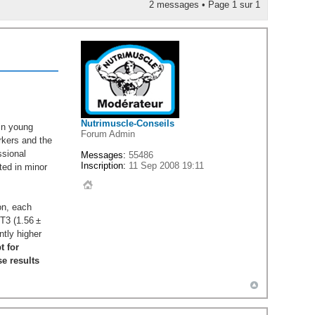
2 messages • Page
1
sur
1
Nutrimuscle-Conseils
 in young
Forum Admin
rkers and the
ssional
Messages:
55486
Inscription:
11 Sep 2008 19:11
ted in minor
on, each
 T3 (1.56 ±
ntly higher
t for
se results