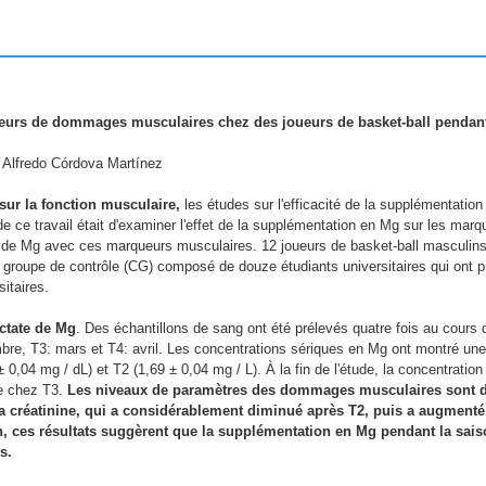
ueurs de dommages musculaires chez des joueurs de basket-ball pendan
 Alfredo Córdova Martínez
 sur la fonction musculaire,
les études sur l'efficacité de la supplémentatio
de ce travail était d'examiner l'effet de la supplémentation en Mg sur les mar
s de Mg avec ces marqueurs musculaires. 12 joueurs de basket-ball masculins
n groupe de contrôle (CG) composé de douze étudiants universitaires qui ont p
sitaires.
actate de Mg
. Des échantillons de sang ont été prélevés quatre fois au cours 
bre, T3: mars et T4: avril. Les concentrations sériques en Mg ont montré une
± 0,04 mg / dL) et T2 (1,69 ± 0,04 mg / L). À la fin de l'étude, la concentratio
ue chez T3.
Les niveaux de paramètres des dommages musculaires sont 
 la créatinine, qui a considérablement diminué après T2, puis a augment
on, ces résultats suggèrent que la supplémentation en Mg pendant la sai
s.