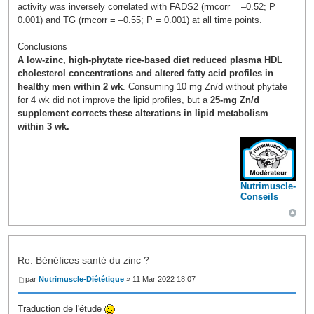
activity was inversely correlated with FADS2 (rmcorr = –0.52; P =
0.001) and TG (rmcorr = –0.55; P = 0.001) at all time points.
Conclusions
A low-zinc, high-phytate rice-based diet reduced plasma HDL
cholesterol concentrations and altered fatty acid profiles in
healthy men within 2 wk
. Consuming 10 mg Zn/d without phytate
for 4 wk did not improve the lipid profiles, but a
25-mg Zn/d
supplement corrects these alterations in lipid metabolism
within 3 wk.
Nutrimuscle-
Conseils
Re: Bénéfices santé du zinc ?
par
Nutrimuscle-Diététique
» 11 Mar 2022 18:07
Traduction de l'étude