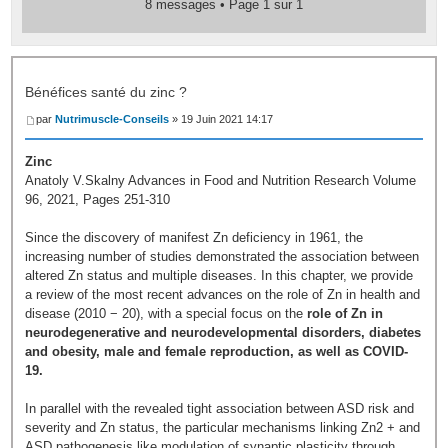
8 messages • Page
1
sur
1
Bénéfices santé du zinc ?
par
Nutrimuscle-Conseils
» 19 Juin 2021 14:17
Zinc
Anatoly V.Skalny Advances in Food and Nutrition Research Volume
96, 2021, Pages 251-310
Since the discovery of manifest Zn deficiency in 1961, the
increasing number of studies demonstrated the association between
altered Zn status and multiple diseases. In this chapter, we provide
a review of the most recent advances on the role of Zn in health and
disease (2010 − 20), with a special focus on the
role of Zn in
neurodegenerative and neurodevelopmental disorders, diabetes
and obesity, male and female reproduction, as well as COVID-
19.
In parallel with the revealed tight association between ASD risk and
severity and Zn status, the particular mechanisms linking Zn2 + and
ASD pathogenesis like modulation of synaptic plasticity through