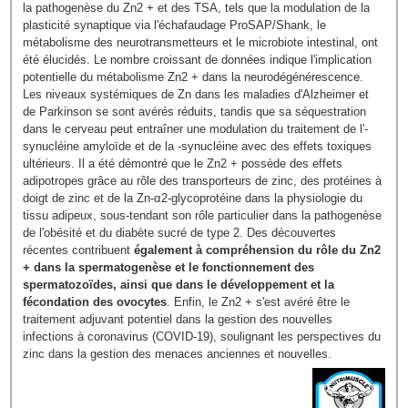
la pathogenèse du Zn2 + et des TSA, tels que la modulation de la
plasticité synaptique via l'échafaudage ProSAP/Shank, le
métabolisme des neurotransmetteurs et le microbiote intestinal, ont
été élucidés. Le nombre croissant de données indique l'implication
potentielle du métabolisme Zn2 + dans la neurodégénérescence.
Les niveaux systémiques de Zn dans les maladies d'Alzheimer et
de Parkinson se sont avérés réduits, tandis que sa séquestration
dans le cerveau peut entraîner une modulation du traitement de l'-
synucléine amyloïde et de la -synucléine avec des effets toxiques
ultérieurs. Il a été démontré que le Zn2 + possède des effets
adipotropes grâce au rôle des transporteurs de zinc, des protéines à
doigt de zinc et de la Zn-α2-glycoprotéine dans la physiologie du
tissu adipeux, sous-tendant son rôle particulier dans la pathogenèse
de l'obésité et du diabète sucré de type 2. Des découvertes
récentes contribuent
également à compréhension du rôle du Zn2
+ dans la spermatogenèse et le fonctionnement des
spermatozoïdes, ainsi que dans le développement et la
fécondation des ovocytes
. Enfin, le Zn2 + s'est avéré être le
traitement adjuvant potentiel dans la gestion des nouvelles
infections à coronavirus (COVID-19), soulignant les perspectives du
zinc dans la gestion des menaces anciennes et nouvelles.