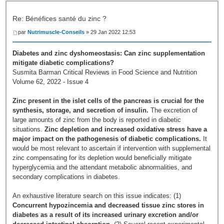
Re: Bénéfices santé du zinc ?
par
Nutrimuscle-Conseils
» 29 Jan 2022 12:53
Diabetes and zinc dyshomeostasis: Can zinc supplementation
mitigate diabetic complications?
Susmita Barman Critical Reviews in Food Science and Nutrition
Volume 62, 2022 - Issue 4
Zinc present in the islet cells of the pancreas is crucial for the
synthesis, storage, and secretion of insulin.
The excretion of
large amounts of zinc from the body is reported in diabetic
situations.
Zinc depletion and increased oxidative stress have a
major impact on the pathogenesis of diabetic complications.
It
would be most relevant to ascertain if intervention with supplemental
zinc compensating for its depletion would beneficially mitigate
hyperglycemia and the attendant metabolic abnormalities, and
secondary complications in diabetes.
An exhaustive literature search on this issue indicates: (1)
Concurrent hypozincemia and decreased tissue zinc stores in
diabetes as a result of its increased urinary excretion and/or