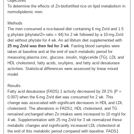
Objectives
To determine the effects of Zn-biofortified rice on lipid metabolism in
normolipidemic men.
Methods
The men consumed a rice-based diet containing 6 mg Zn/d and 1.5
g phytate (phytate/Zn ratio = 44) for 2 wk followed by a 10-mg Zn/d
diet without phytate for 4 wk. An ad libitum diet supplemented with
25 mg Zn/d was then fed for 3 wk
. Fasting blood samples were
taken at baseline and at the end of each metabolic period for
measuring plasma zinc, glucose, insulin, triglyceride (TG), LDL and
HDL cholesterol, fatty acids, oxylipins, and fatty acid desaturase
activities. Statistical differences were assessed by linear mixed
model.
Results
Fatty acid desaturase (FADS) 1 activity decreased by 29.1% (P =
0.007) when the 6-mg Zn/d diet was consumed for 2 wk. This
change was associated with significant decreases in HDL and LDL
cholesterol. The alterations in FADS1, HDL cholesterol, and TG
remained unchanged when Zn intakes were increased to 10 mg/d for
4 wk. Supplementation with 25 mg Zn/d for 3 wk normalized these
metabolic changes and significantly increased LDL cholesterol at
the end of this metabolic period compared with baseline. FADS1