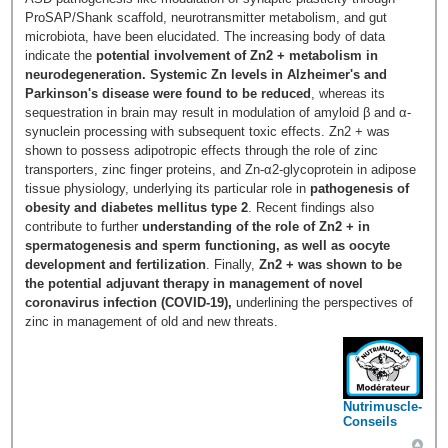
ProSAP/Shank scaffold, neurotransmitter metabolism, and gut
microbiota, have been elucidated. The increasing body of data
indicate the
potential involvement of Zn2 + metabolism in
neurodegeneration. Systemic Zn levels in Alzheimer's and
Parkinson's disease were found to be reduced
, whereas its
sequestration in brain may result in modulation of amyloid β and α-
synuclein processing with subsequent toxic effects. Zn2 + was
shown to possess adipotropic effects through the role of zinc
transporters, zinc finger proteins, and Zn-α2-glycoprotein in adipose
tissue physiology, underlying its particular role in
pathogenesis of
obesity and diabetes mellitus type 2
. Recent findings also
contribute to further
understanding of the role of Zn2 + in
spermatogenesis and sperm functioning, as well as oocyte
development and fertilization
. Finally,
Zn2 + was shown to be
the potential adjuvant therapy in management of novel
coronavirus infection (COVID-19),
underlining the perspectives of
zinc in management of old and new threats.
Nutrimuscle-
Conseils