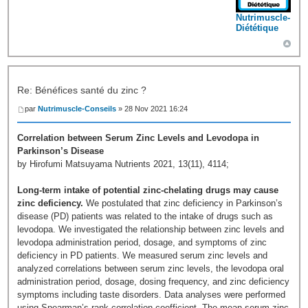
Nutrimuscle-
Diététique
Re: Bénéfices santé du zinc ?
par
Nutrimuscle-Conseils
» 28 Nov 2021 16:24
Correlation between Serum Zinc Levels and Levodopa in
Parkinson’s Disease
by Hirofumi Matsuyama Nutrients 2021, 13(11), 4114;
Long-term intake of potential zinc-chelating drugs may cause
zinc deficiency.
We postulated that zinc deficiency in Parkinson’s
disease (PD) patients was related to the intake of drugs such as
levodopa. We investigated the relationship between zinc levels and
levodopa administration period, dosage, and symptoms of zinc
deficiency in PD patients. We measured serum zinc levels and
analyzed correlations between serum zinc levels, the levodopa oral
administration period, dosage, dosing frequency, and zinc deficiency
symptoms including taste disorders. Data analyses were performed
using Spearman’s rank correlation coefficient. The mean serum zinc