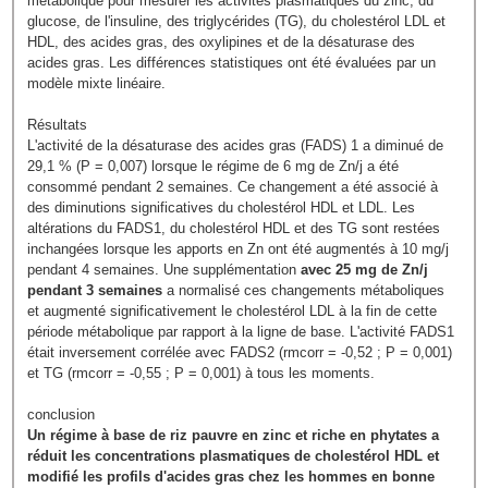
métabolique pour mesurer les activités plasmatiques du zinc, du
glucose, de l'insuline, des triglycérides (TG), du cholestérol LDL et
HDL, des acides gras, des oxylipines et de la désaturase des
acides gras. Les différences statistiques ont été évaluées par un
modèle mixte linéaire.
Résultats
L'activité de la désaturase des acides gras (FADS) 1 a diminué de
29,1 % (P = 0,007) lorsque le régime de 6 mg de Zn/j a été
consommé pendant 2 semaines. Ce changement a été associé à
des diminutions significatives du cholestérol HDL et LDL. Les
altérations du FADS1, du cholestérol HDL et des TG sont restées
inchangées lorsque les apports en Zn ont été augmentés à 10 mg/j
pendant 4 semaines. Une supplémentation
avec 25 mg de Zn/j
pendant 3 semaines
a normalisé ces changements métaboliques
et augmenté significativement le cholestérol LDL à la fin de cette
période métabolique par rapport à la ligne de base. L'activité FADS1
était inversement corrélée avec FADS2 (rmcorr = -0,52 ; P = 0,001)
et TG (rmcorr = -0,55 ; P = 0,001) à tous les moments.
conclusion
Un régime à base de riz pauvre en zinc et riche en phytates a
réduit les concentrations plasmatiques de cholestérol HDL et
modifié les profils d'acides gras chez les hommes en bonne