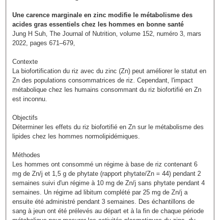
Une carence marginale en zinc modifie le métabolisme des
acides gras essentiels chez les hommes en bonne santé
Jung H Suh, The Journal of Nutrition, volume 152, numéro 3, mars
2022, pages 671–679,
Contexte
La biofortification du riz avec du zinc (Zn) peut améliorer le statut en
Zn des populations consommatrices de riz. Cependant, l'impact
métabolique chez les humains consommant du riz biofortifié en Zn
est inconnu.
Objectifs
Déterminer les effets du riz biofortifié en Zn sur le métabolisme des
lipides chez les hommes normolipidémiques.
Méthodes
Les hommes ont consommé un régime à base de riz contenant 6
mg de Zn/j et 1,5 g de phytate (rapport phytate/Zn = 44) pendant 2
semaines suivi d'un régime à 10 mg de Zn/j sans phytate pendant 4
semaines. Un régime ad libitum complété par 25 mg de Zn/j a
ensuite été administré pendant 3 semaines. Des échantillons de
sang à jeun ont été prélevés au départ et à la fin de chaque période