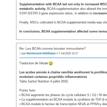
Supplementation with BCAA led not only to increased MSCs 
metabolic activity.
BCAA supplementation also altered the im
STAT-3/STAT-3 gene expression ratios, in addition to
increasi
Finally, MSCs cultivated in BCAA-supplemented media was sh
In conclusion, BCAA supplementation affected some immu
Re: Les BCAA comme booster immunitaire?
par
Nutrimuscle-Diététique
» 7 Juil 2020 15:17
Traduction de l'étude
Les acides aminés à chaîne ramifiée améliorent la prolifé
modulant certaines propriétés inflammatoires
Talita Sartori Nutrition 4 juillet 2020,
Points forts
• BCAA augmente les phases du cycle cellulaire S / G2 / M d
• La supplémentation en BCAA module la synthèse de TGF-β 
• BCAA module le facteur de transcription NFκB et PPAR-γ d