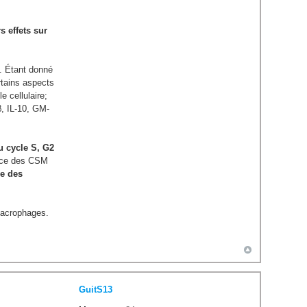
s effets sur
. Étant donné
rtains aspects
 cellulaire;
, IL-10, GM-
u cycle S, G2
rice des CSM
se des
macrophages.
GuitS13