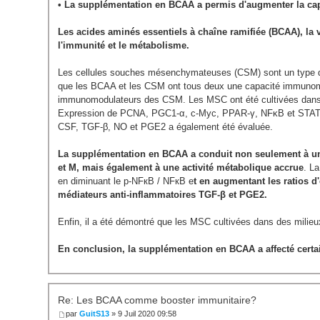
• La supplémentation en BCAA a permis d'augmenter la ca
Les acides aminés essentiels à chaîne ramifiée (BCAA), la va
l'immunité et le métabolisme.
Les cellules souches mésenchymateuses (CSM) sont un type de 
que les BCAA et les CSM ont tous deux une capacité immunomodul
immunomodulateurs des CSM. Les MSC ont été cultivées dans de
Expression de PCNA, PGC1-α, c-Myc, PPAR-γ, NFκB et STAT-3. 
CSF, TGF-β, NO et PGE2 a également été évaluée.
La supplémentation en BCAA a conduit non seulement à une
et M, mais également à une activité métabolique accrue
. L
en diminuant le p-NFкB / NFкB e
t en augmentant les ratios 
médiateurs anti-inflammatoires TGF-β et PGE2.
Enfin, il a été démontré que les MSC cultivées dans des mili
En conclusion, la supplémentation en BCAA a affecté cer
Re: Les BCAA comme booster immunitaire?
par
GuitS13
» 9 Juil 2020 09:58