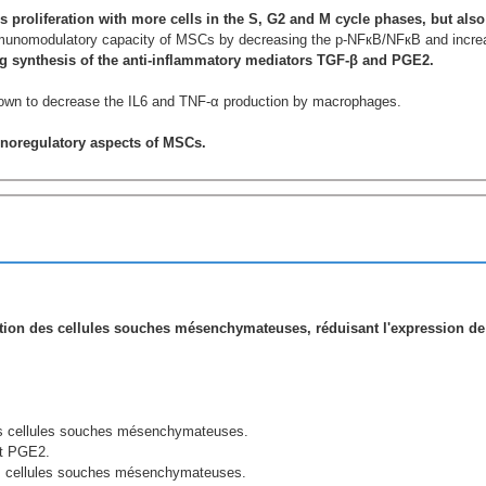
proliferation with more cells in the S, G2 and M cycle phases, but also
munomodulatory capacity of MSCs by decreasing the p-NFкB/NFкB and increa
ng synthesis of the anti-inflammatory mediators TGF-β and PGE2.
own to decrease the IL6 and TNF-α production by macrophages.
noregulatory aspects of MSCs.
ration des cellules souches mésenchymateuses, réduisant l'expression d
es cellules souches mésenchymateuses.
et PGE2.
es cellules souches mésenchymateuses.