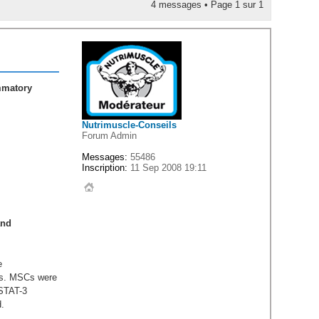
4 messages • Page
1
sur
1
mmatory
Nutrimuscle-Conseils
Forum Admin
Messages:
55486
Inscription:
11 Sep 2008 19:11
and
e
Cs. MSCs were
 STAT-3
d.