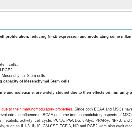
l proliferation, reducing NFκB expression and modulating some infla
tem cells.
nd PGE2.
of Mesenchymal Stem cells.
g capacity of Mesenchymal Stem cells.
ine and isoleucine, are widely studied due to their effects on immunity 
 due to their immunomodulatory properties.
Since both BCAA and MSCs hav
to evaluate the influence of BCAA on some immunomodulatory aspects of MS
he metabolic activity; cell cycle; PCNA, PGC1-α, c-Myc, PPAR-γ, NFκB, and
esis, such as IL1-β, IL-10, GM-CSF, TGF-β, NO and PGE2 were also evaluate