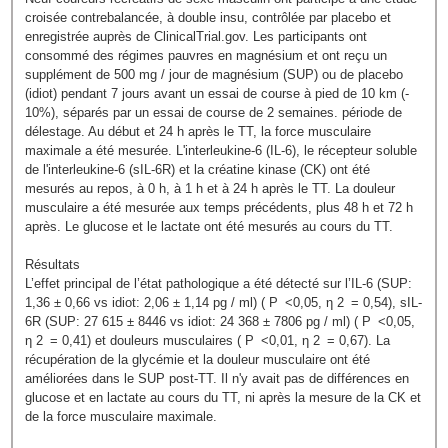
croisée contrebalancée, à double insu, contrôlée par placebo et
enregistrée auprès de ClinicalTrial.gov. Les participants ont
consommé des régimes pauvres en magnésium et ont reçu un
supplément de 500 mg / jour de magnésium (SUP) ou de placebo
(idiot) pendant 7 jours avant un essai de course à pied de 10 km (-
10%), séparés par un essai de course de 2 semaines. période de
délestage. Au début et 24 h après le TT, la force musculaire
maximale a été mesurée. L'interleukine-6 ​​(IL-6), le récepteur soluble
de l'interleukine-6 ​​(sIL-6R) et la créatine kinase (CK) ont été
mesurés au repos, à 0 h, à 1 h et à 24 h après le TT. La douleur
musculaire a été mesurée aux temps précédents, plus 48 h et 72 h
après. Le glucose et le lactate ont été mesurés au cours du TT.
Résultats
L’effet principal de l’état pathologique a été détecté sur l’IL-6 (SUP:
1,36 ± 0,66 vs idiot: 2,06 ± 1,14 pg / ml) ( P <0,05, η 2 = 0,54), sIL-
6R (SUP: 27 615 ± 8446 vs idiot: 24 368 ± 7806 pg / ml) ( P <0,05,
η 2 = 0,41) et douleurs musculaires ( P <0,01, η 2 = 0,67). La
récupération de la glycémie et la douleur musculaire ont été
améliorées dans le SUP post-TT. Il n'y avait pas de différences en
glucose et en lactate au cours du TT, ni après la mesure de la CK et
de la force musculaire maximale.