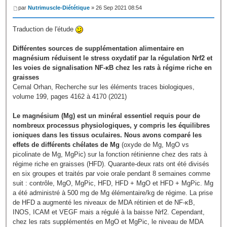
par
Nutrimuscle-Diététique
» 26 Sep 2021 08:54
Traduction de l'étude
Différentes sources de supplémentation alimentaire en
magnésium réduisent le stress oxydatif par la régulation Nrf2 et
les voies de signalisation NF-κB chez les rats à régime riche en
graisses
Cemal Orhan, Recherche sur les éléments traces biologiques,
volume 199, pages 4162 à 4170 (2021)
Le magnésium (Mg) est un minéral essentiel requis pour de
nombreux processus physiologiques, y compris les équilibres
ioniques dans les tissus oculaires. Nous avons comparé les
effets de différents chélates de Mg
(oxyde de Mg, MgO vs
picolinate de Mg, MgPic) sur la fonction rétinienne chez des rats à
régime riche en graisses (HFD). Quarante-deux rats ont été divisés
en six groupes et traités par voie orale pendant 8 semaines comme
suit : contrôle, MgO, MgPic, HFD, HFD + MgO et HFD + MgPic. Mg
a été administré à 500 mg de Mg élémentaire/kg de régime. La prise
de HFD a augmenté les niveaux de MDA rétinien et de NF-κB,
INOS, ICAM et VEGF mais a régulé à la baisse Nrf2. Cependant,
chez les rats supplémentés en MgO et MgPic, le niveau de MDA