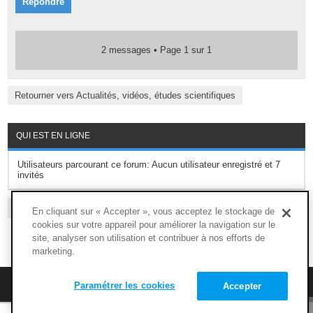
Répondre
2 messages • Page
1
sur
1
Retourner vers Actualités, vidéos, études scientifiques
QUI EST EN LIGNE
Utilisateurs parcourant ce forum: Aucun utilisateur enregistré et 7
invités
L’ÉQUIPE DU FORUM
-
SUPPRIMER LES COOKIES DU FORUM
-
FAQ
En cliquant sur « Accepter », vous acceptez le stockage de
cookies sur votre appareil pour améliorer la navigation sur le
site, analyser son utilisation et contribuer à nos efforts de
marketing.
M’enregistrer
FAQ
Paramétrer les cookies
Accepter