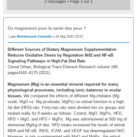
2 messages • Page
1
sur
1
Du magnésium pour la santé des yeux ?
par
Nutrimuscle-Conseils
» 24 Sep 2021 22:07
Different Sources of Dietary Magnesium Supplementation
Reduces Oxidative Stress by Regulation Nrf2 and NF-κB
Signaling Pathways in High-Fat Diet Rats
Cemal Orhan, Biological Trace Element Research volume 199,
pages4162–4170 (2021)
Magnesium (Mg) is an essential mineral required for many
physiological processes, including ionic balances in ocular
tissues.
We compared the effects of different Mg-chelates (Mg
oxide, MgO vs. Mg picolinate, MgPic) on retinal function in a high-
fat diet (HFD) rats. Forty-two rats were divided into six groups and
treated orally for 8 weeks as follows: Control, MgO, MgPic, HFD,
HFD + MgO, and HFD + MgPic. Mg was administered at 500 mg of
elemental Mg/kg of diet. HFD intake increased the levels of retinal
MDA and NF-κB, INOS, ICAM, and VEGF but downregulated Nrf2.
However, in rats supplemented with MgO and MgPic, the retinal