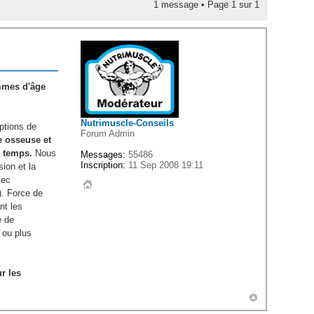
1 message • Page
1
sur
1
emmes d'âge
Nutrimuscle-Conseils
options de
Forum Admin
e osseuse et
e temps.
Nous
Messages:
55486
Inscription:
11 Sep 2008 19:11
ion et la
vec
). Force de
nt les
e de
 ou plus
r les