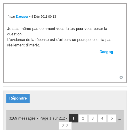
par
Daegog
» 8 Déc 2011 00:13
Je sais même pas comment vous faites pour vous poser la
question.
L'évidence de la réponse est d'ailleurs ce pourquoi elle n'a pas
réellement d'intérêt.
Daegog
Répondre
3169 messages •
Page
1
sur
212
•
...
1
2
3
4
5
212