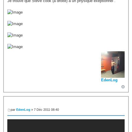
Je trouve que Steve cook (à droite) à un physique exeptionnel .
EdenLog
par
EdenLog
» 7 Déc 2011 08:40