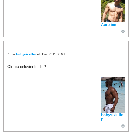
Aurelien
par
bobysixkiller
» 8 Déc 2011 00:03
Ok. où delavier le dit ?
bobysixkille
r