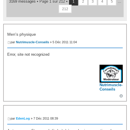
3169 messages •
Page
1
sur
212
•
...
1
2
3
4
5
212
Men's physique
par
Nutrimuscle-Conseils
» 5 Déc 2011 11:04
Error, site not recognized
Nutrimuscle-
Conseils
par
EdenLog
» 7 Déc 2011 08:39