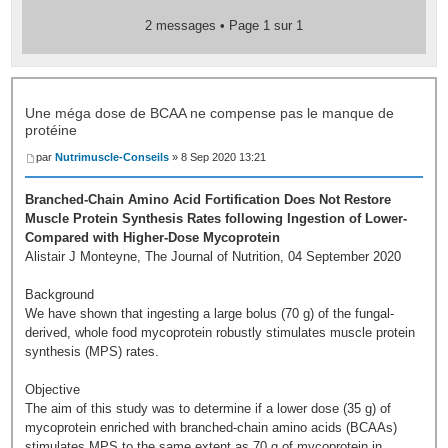
2 messages • Page
1
sur
1
Une méga dose de BCAA ne compense pas le manque de
protéine
par
Nutrimuscle-Conseils
» 8 Sep 2020 13:21
Branched-Chain Amino Acid Fortification Does Not Restore
Muscle Protein Synthesis Rates following Ingestion of Lower-
Compared with Higher-Dose Mycoprotein
Alistair J Monteyne, The Journal of Nutrition, 04 September 2020
Background
We have shown that ingesting a large bolus (70 g) of the fungal-
derived, whole food mycoprotein robustly stimulates muscle protein
synthesis (MPS) rates.
Objective
The aim of this study was to determine if a lower dose (35 g) of
mycoprotein enriched with branched-chain amino acids (BCAAs)
stimulates MPS to the same extent as 70 g of mycoprotein in