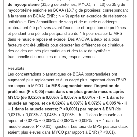
de mycoprotéin
e (31,5 g de protéines; MYCO; n = 10) ou 35 g de
mycoprotéine enrichie en BCAA (18,7 g de protéines: correspondant
à la teneur en BCAA; ENR ; n = 9) après un exercice de résistance
unilatérale. Des échantillons de sang et de muscle quadriceps
bilatéral ont été prélevés avant l'exercice et l'ingestion de protéines
et pendant une période postprandiale de 4 h pour évaluer la MPS
dans le muscle reposé et exercé. Des ANOVA à deux et à trois
facteurs ont été utilisés pour détecter les différences de cinétique
des acides aminés plasmatiques et des taux de synthèse
fractionnelle des muscles mixtes, respectivement.
Résultats
Les concentrations plasmatiques de BCAA postprandiales ont
augmenté plus rapidement et à un degré plus important dans l'ENR
par rapport à MYCO.
La MPS augmentait avec l'ingestion de
protéines (P ≤ 0,05) mais dans une plus grande mesure après
MYCO (de 0,025% ± 0,006% à 0,057% ± 0,004% · h − 1 dans le
muscle au repos, et de 0,024% ± 0,007% à 0,072% ± 0,005 % · H
− 1 dans le muscle exercé; P <0,0001) par rapport à ENR
(de
0,031% ± 0,003% à 0,043% ± 0,005% · h − 1 dans le muscle au
repos, et 0,027% ± 0,005% à 0,052% ± 0,005% · h − 1 dans le
muscle exercé; P <0,01) ingestion. Les taux de MPS postprandiaux
étaient plus élevés dans MYCO par rapport à ENR (P <0,01).