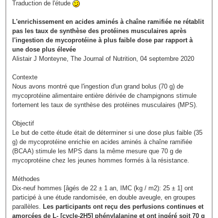
Traduction de l'étude
L'enrichissement en acides aminés à chaîne ramifiée ne rétablit
pas les taux de synthèse des protéines musculaires après
l'ingestion de mycoprotéine à plus faible dose par rapport à
une dose plus élevée
Alistair J Monteyne, The Journal of Nutrition, 04 septembre 2020
Contexte
Nous avons montré que l'ingestion d'un grand bolus (70 g) de
mycoprotéine alimentaire entière dérivée de champignons stimule
fortement les taux de synthèse des protéines musculaires (MPS).
Objectif
Le but de cette étude était de déterminer si une dose plus faible (35
g) de mycoprotéine enrichie en acides aminés à chaîne ramifiée
(BCAA) stimule les MPS dans la même mesure que 70 g de
mycoprotéine chez les jeunes hommes formés à la résistance.
Méthodes
Dix-neuf hommes [âgés de 22 ± 1 an, IMC (kg / m2): 25 ± 1] ont
participé à une étude randomisée, en double aveugle, en groupes
parallèles.
Les participants ont reçu des perfusions continues et
amorcées de L- [cycle-2H5] phénylalanine et ont ingéré soit 70 g