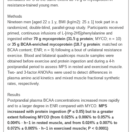
resistance-trained young men.
Methods
Nineteen men [aged 22 ± 1 y, BMI (kg/m2): 25 ± 1] took part in a
randomized, double-blind, parallel-group study. Participants received
primed, continuous infusions of L-[ring-2H5]phenylalanine and
ingested either
70 g mycoprotein (31.5 g protein
; MYCO; n = 10)
or
35 g BCAA-enriched mycoprotein (18.7 g protein
: matched on
BCAA content; ENR; n = 9) following a bout of unilateral resistance
exercise. Blood and bilateral quadriceps muscle samples were
obtained before exercise and protein ingestion and during a 4-h
postprandial period to assess MPS in rested and exercised muscle.
Two- and 3-factor ANOVAs were used to detect differences in
plasma amino acid kinetics and mixed muscle fractional synthetic
rates, respectively.
Results
Postprandial plasma BCAA concentrations increased more rapidly
and to a larger degree in ENR compared with MYCO.
MPS
increased with protein ingestion (P ≤ 0.05) but to a greater
extent following MYCO (from 0.025% ± 0.006% to 0.057% ±
0.004% · h−1 in rested muscle, and from 0.024% ± 0.007% to
0.072% ± 0.005% · h−1 in exercised muscle; P < 0.0001)