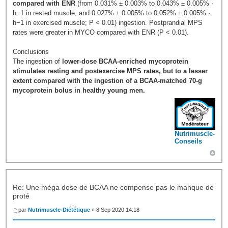
compared with ENR
(from 0.031% ± 0.003% to 0.043% ± 0.005% ·
h−1 in rested muscle, and 0.027% ± 0.005% to 0.052% ± 0.005% ·
h−1 in exercised muscle; P < 0.01) ingestion. Postprandial MPS
rates were greater in MYCO compared with ENR (P < 0.01).
Conclusions
The ingestion of
lower-dose BCAA-enriched mycoprotein
stimulates resting and postexercise MPS rates, but to a lesser
extent compared with the ingestion of a BCAA-matched 70-g
mycoprotein bolus in healthy young men.
Nutrimuscle-
Conseils
Re: Une méga dose de BCAA ne compense pas le manque de
proté
par
Nutrimuscle-Diététique
» 8 Sep 2020 14:18