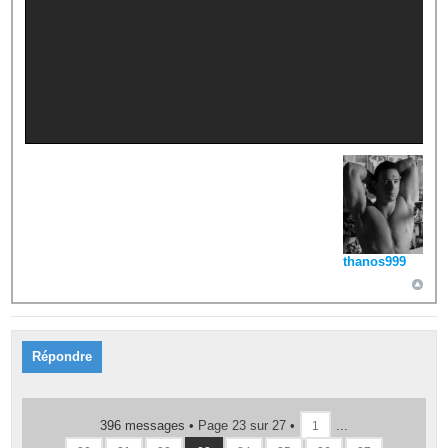
thanos999
Répondre
396 messages •
Page
23
sur
27
•
...
1