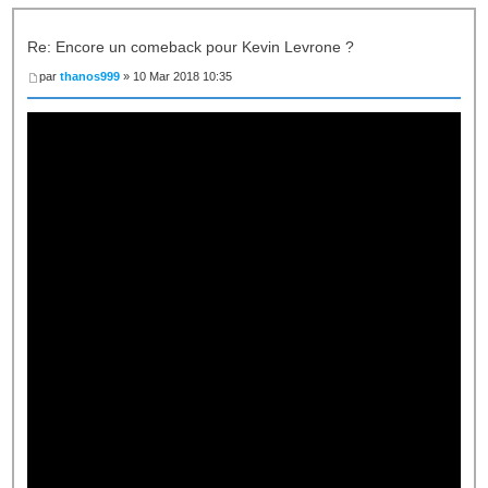
Re: Encore un comeback pour Kevin Levrone ?
par
thanos999
» 10 Mar 2018 10:35