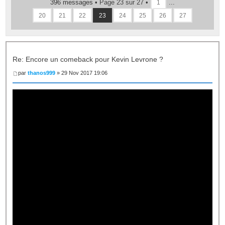
396 messages •
Page
23
sur
27
•
...
1
20
21
22
23
24
25
26
27
Re: Encore un comeback pour Kevin Levrone ?
par
thanos999
» 29 Nov 2017 19:06