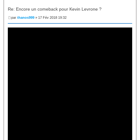
Re: Encore un comeback pour Kevin Levrone ?
par
thanos999
» 17 Fév 2018 19:32