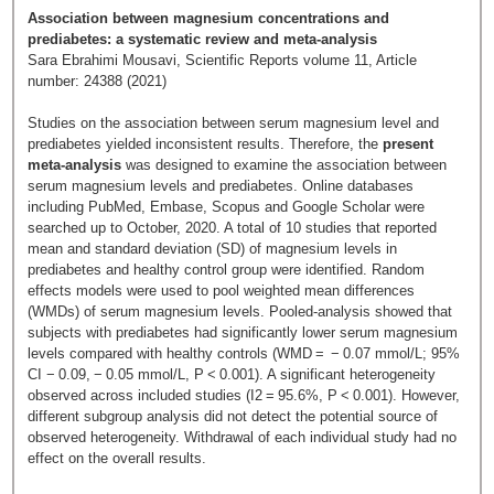
Association between magnesium concentrations and
prediabetes: a systematic review and meta-analysis
Sara Ebrahimi Mousavi, Scientific Reports volume 11, Article
number: 24388 (2021)
Studies on the association between serum magnesium level and
prediabetes yielded inconsistent results. Therefore, the
present
meta-analysis
was designed to examine the association between
serum magnesium levels and prediabetes. Online databases
including PubMed, Embase, Scopus and Google Scholar were
searched up to October, 2020. A total of 10 studies that reported
mean and standard deviation (SD) of magnesium levels in
prediabetes and healthy control group were identified. Random
effects models were used to pool weighted mean differences
(WMDs) of serum magnesium levels. Pooled-analysis showed that
subjects with prediabetes had significantly lower serum magnesium
levels compared with healthy controls (WMD = − 0.07 mmol/L; 95%
CI − 0.09, − 0.05 mmol/L, P < 0.001). A significant heterogeneity
observed across included studies (I2 = 95.6%, P < 0.001). However,
different subgroup analysis did not detect the potential source of
observed heterogeneity. Withdrawal of each individual study had no
effect on the overall results.