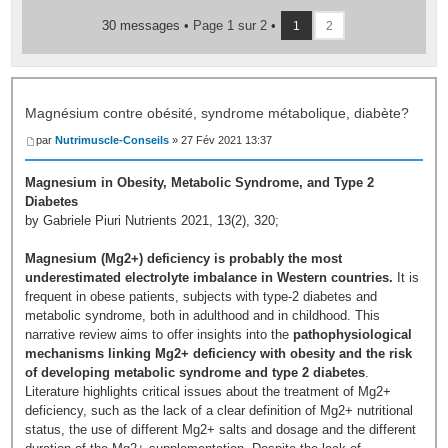
30 messages •
Page
1
sur
2
•
1
2
Magnésium contre obésité, syndrome métabolique, diabète?
par
Nutrimuscle-Conseils
» 27 Fév 2021 13:37
Magnesium in Obesity, Metabolic Syndrome, and Type 2
Diabetes
by Gabriele Piuri Nutrients 2021, 13(2), 320;
Magnesium (Mg2+) deficiency is probably the most
underestimated electrolyte imbalance in Western countries.
It is
frequent in obese patients, subjects with type-2 diabetes and
metabolic syndrome, both in adulthood and in childhood. This
narrative review aims to offer insights into the
pathophysiological
mechanisms linking Mg2+ deficiency with obesity and the risk
of developing metabolic syndrome and type 2 diabetes
.
Literature highlights critical issues about the treatment of Mg2+
deficiency, such as the lack of a clear definition of Mg2+ nutritional
status, the use of different Mg2+ salts and dosage and the different