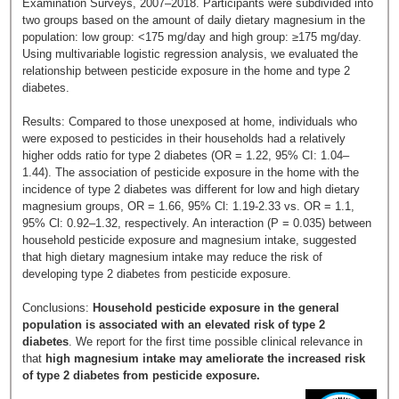
Examination Surveys, 2007–2018. Participants were subdivided into
two groups based on the amount of daily dietary magnesium in the
population: low group: <175 mg/day and high group: ≥175 mg/day.
Using multivariable logistic regression analysis, we evaluated the
relationship between pesticide exposure in the home and type 2
diabetes.
Results: Compared to those unexposed at home, individuals who
were exposed to pesticides in their households had a relatively
higher odds ratio for type 2 diabetes (OR = 1.22, 95% CI: 1.04–
1.44). The association of pesticide exposure in the home with the
incidence of type 2 diabetes was different for low and high dietary
magnesium groups, OR = 1.66, 95% Cl: 1.19-2.33 vs. OR = 1.1,
95% Cl: 0.92–1.32, respectively. An interaction (P = 0.035) between
household pesticide exposure and magnesium intake, suggested
that high dietary magnesium intake may reduce the risk of
developing type 2 diabetes from pesticide exposure.
Conclusions:
Household pesticide exposure in the general
population is associated with an elevated risk of type 2
diabetes
. We report for the first time possible clinical relevance in
that
high magnesium intake may ameliorate the increased risk
of type 2 diabetes from pesticide exposure.