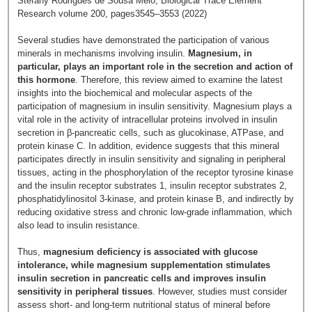
Stéfany Rodrigues de Sousa Melo, Biological Trace Element
Research volume 200, pages3545–3553 (2022)
Several studies have demonstrated the participation of various
minerals in mechanisms involving insulin.
Magnesium, in
particular, plays an important role in the secretion and action of
this hormone
. Therefore, this review aimed to examine the latest
insights into the biochemical and molecular aspects of the
participation of magnesium in insulin sensitivity. Magnesium plays a
vital role in the activity of intracellular proteins involved in insulin
secretion in β-pancreatic cells, such as glucokinase, ATPase, and
protein kinase C. In addition, evidence suggests that this mineral
participates directly in insulin sensitivity and signaling in peripheral
tissues, acting in the phosphorylation of the receptor tyrosine kinase
and the insulin receptor substrates 1, insulin receptor substrates 2,
phosphatidylinositol 3-kinase, and protein kinase B, and indirectly by
reducing oxidative stress and chronic low-grade inflammation, which
also lead to insulin resistance.
Thus,
magnesium deficiency is associated with glucose
intolerance, while magnesium supplementation stimulates
insulin secretion in pancreatic cells and improves insulin
sensitivity in peripheral tissues
. However, studies must consider
assess short- and long-term nutritional status of mineral before