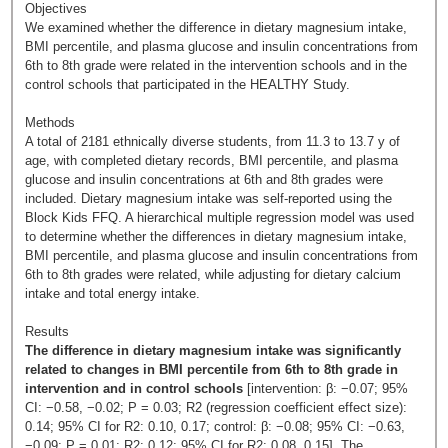
Objectives
We examined whether the difference in dietary magnesium intake,
BMI percentile, and plasma glucose and insulin concentrations from
6th to 8th grade were related in the intervention schools and in the
control schools that participated in the HEALTHY Study.
Methods
A total of 2181 ethnically diverse students, from 11.3 to 13.7 y of
age, with completed dietary records, BMI percentile, and plasma
glucose and insulin concentrations at 6th and 8th grades were
included. Dietary magnesium intake was self-reported using the
Block Kids FFQ. A hierarchical multiple regression model was used
to determine whether the differences in dietary magnesium intake,
BMI percentile, and plasma glucose and insulin concentrations from
6th to 8th grades were related, while adjusting for dietary calcium
intake and total energy intake.
Results
The difference in dietary magnesium intake was significantly
related to changes in BMI percentile from 6th to 8th grade in
intervention and in control schools
[intervention: β: −0.07; 95%
CI: −0.58, −0.02; P = 0.03; R2 (regression coefficient effect size):
0.14; 95% CI for R2: 0.10, 0.17; control: β: −0.08; 95% CI: −0.63,
−0.09; P = 0.01; R2: 0.12; 95% CI for R2: 0.08, 0.15]. The