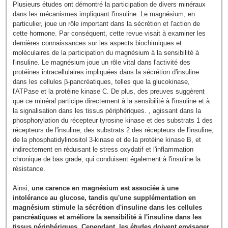
Plusieurs études ont démontré la participation de divers minéraux
dans les mécanismes impliquant l'insuline. Le magnésium, en
particulier, joue un rôle important dans la sécrétion et l'action de
cette hormone. Par conséquent, cette revue visait à examiner les
dernières connaissances sur les aspects biochimiques et
moléculaires de la participation du magnésium à la sensibilité à
l'insuline. Le magnésium joue un rôle vital dans l'activité des
protéines intracellulaires impliquées dans la sécrétion d'insuline
dans les cellules β-pancréatiques, telles que la glucokinase,
l'ATPase et la protéine kinase C. De plus, des preuves suggèrent
que ce minéral participe directement à la sensibilité à l'insuline et à
la signalisation dans les tissus périphériques. , agissant dans la
phosphorylation du récepteur tyrosine kinase et des substrats 1 des
récepteurs de l'insuline, des substrats 2 des récepteurs de l'insuline,
de la phosphatidylinositol 3-kinase et de la protéine kinase B, et
indirectement en réduisant le stress oxydatif et l'inflammation
chronique de bas grade, qui conduisent également à l'insuline la
résistance.
Ainsi,
une carence en magnésium est associée à une
intolérance au glucose, tandis qu'une supplémentation en
magnésium stimule la sécrétion d'insuline dans les cellules
pancréatiques et améliore la sensibilité à l'insuline dans les
tissus périphériques. Cependant, les études doivent envisager