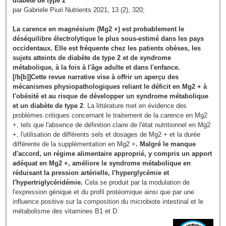
diabète de type 2
par Gabriele Piuri Nutrients 2021, 13 (2), 320;
La carence en magnésium (Mg2 +) est probablement le
déséquilibre électrolytique le plus sous-estimé dans les pays
occidentaux. Elle est fréquente chez les patients obèses, les
sujets atteints de diabète de type 2 et de syndrome
métabolique, à la fois à l'âge adulte et dans l'enfance.
[/b[b]]Cette revue narrative vise à offrir un aperçu des
mécanismes physiopathologiques reliant le déficit en Mg2 + à
l'obésité et au risque de développer un syndrome métabolique
et un diabète de type 2
. La littérature met en évidence des
problèmes critiques concernant le traitement de la carence en Mg2
+, tels que l'absence de définition claire de l'état nutritionnel en Mg2
+, l'utilisation de différents sels et dosages de Mg2 + et la durée
différente de la supplémentation en Mg2 +
. Malgré le manque
d'accord, un régime alimentaire approprié, y compris un apport
adéquat en Mg2 +, améliore le syndrome métabolique en
réduisant la pression artérielle, l'hyperglycémie et
l'hypertriglycéridémie.
Cela se produit par la modulation de
l'expression génique et du profil protéomique ainsi que par une
influence positive sur la composition du microbiote intestinal et le
métabolisme des vitamines B1 et D.