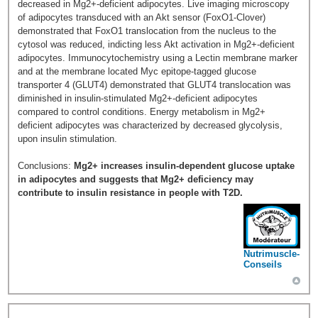
decreased in Mg2+-deficient adipocytes. Live imaging microscopy
of adipocytes transduced with an Akt sensor (FoxO1-Clover)
demonstrated that FoxO1 translocation from the nucleus to the
cytosol was reduced, indicting less Akt activation in Mg2+-deficient
adipocytes. Immunocytochemistry using a Lectin membrane marker
and at the membrane located Myc epitope-tagged glucose
transporter 4 (GLUT4) demonstrated that GLUT4 translocation was
diminished in insulin-stimulated Mg2+-deficient adipocytes
compared to control conditions. Energy metabolism in Mg2+
deficient adipocytes was characterized by decreased glycolysis,
upon insulin stimulation.
Conclusions:
Mg2+ increases insulin-dependent glucose uptake
in adipocytes and suggests that Mg2+ deficiency may
contribute to insulin resistance in people with T2D.
Nutrimuscle-
Conseils