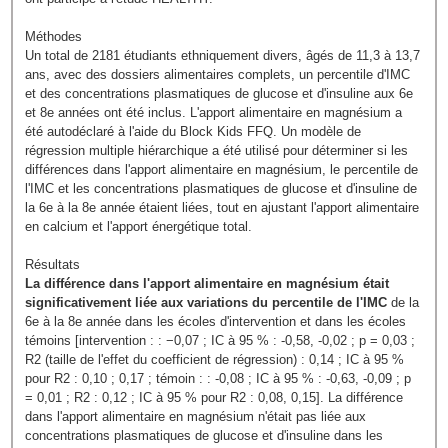
Méthodes
Un total de 2181 étudiants ethniquement divers, âgés de 11,3 à 13,7
ans, avec des dossiers alimentaires complets, un percentile d'IMC
et des concentrations plasmatiques de glucose et d'insuline aux 6e
et 8e années ont été inclus. L'apport alimentaire en magnésium a
été autodéclaré à l'aide du Block Kids FFQ. Un modèle de
régression multiple hiérarchique a été utilisé pour déterminer si les
différences dans l'apport alimentaire en magnésium, le percentile de
l'IMC et les concentrations plasmatiques de glucose et d'insuline de
la 6e à la 8e année étaient liées, tout en ajustant l'apport alimentaire
en calcium et l'apport énergétique total.
Résultats
La différence dans l'apport alimentaire en magnésium était
significativement liée aux variations du percentile de l'IMC
de la
6e à la 8e année dans les écoles d'intervention et dans les écoles
témoins [intervention : : −0,07 ; IC à 95 % : -0,58, -0,02 ; p = 0,03 ;
R2 (taille de l'effet du coefficient de régression) : 0,14 ; IC à 95 %
pour R2 : 0,10 ; 0,17 ; témoin : : -0,08 ; IC à 95 % : -0,63, -0,09 ; p
= 0,01 ; R2 : 0,12 ; IC à 95 % pour R2 : 0,08, 0,15]. La différence
dans l'apport alimentaire en magnésium n'était pas liée aux
concentrations plasmatiques de glucose et d'insuline dans les