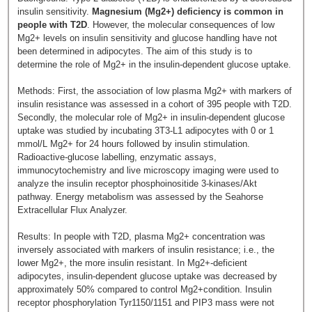
insulin sensitivity.
Magnesium (Mg2+) deficiency is common in
people with T2D
. However, the molecular consequences of low
Mg2+ levels on insulin sensitivity and glucose handling have not
been determined in adipocytes. The aim of this study is to
determine the role of Mg2+ in the insulin-dependent glucose uptake.
Methods: First, the association of low plasma Mg2+ with markers of
insulin resistance was assessed in a cohort of 395 people with T2D.
Secondly, the molecular role of Mg2+ in insulin-dependent glucose
uptake was studied by incubating 3T3-L1 adipocytes with 0 or 1
mmol/L Mg2+ for 24 hours followed by insulin stimulation.
Radioactive-glucose labelling, enzymatic assays,
immunocytochemistry and live microscopy imaging were used to
analyze the insulin receptor phosphoinositide 3-kinases/Akt
pathway. Energy metabolism was assessed by the Seahorse
Extracellular Flux Analyzer.
Results: In people with T2D, plasma Mg2+ concentration was
inversely associated with markers of insulin resistance; i.e., the
lower Mg2+, the more insulin resistant. In Mg2+-deficient
adipocytes, insulin-dependent glucose uptake was decreased by
approximately 50% compared to control Mg2+condition. Insulin
receptor phosphorylation Tyr1150/1151 and PIP3 mass were not