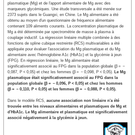
plasmatique (Mg) et de l'apport alimentaire de Mg avec des
marqueurs glycémiques. Une étude transversale a été menée sur
2373 sujets dans le Guangxi, en Chine. Le Mg alimentaire a été
obtenu au moyen d'un questionnaire de fréquence alimentaire
contenant 109 aliments courants. La concentration plasmatique de
Mg a été déterminée par spectrométrie de masse à plasma à
couplage inductif. La régression linéaire multiple combinée à des
fonctions de spline cubique restreinte (RCS) multivariables a été
appliquée pour évaluer l'association du Mg plasmatique et du Mg
alimentaire avec l'hémoglobine A1c (HbA1c) et la glycémie à jeun
(FPG). En régression linéaire, le Mg alimentaire était
significativement associé au FPG dans la population globale (β = −
0,087, P < 0,05) et chez les femmes (β = − 0,098, P < 0,05).
Le Mg
plasmatique était significativement associé au FPG dans la
population globale (β = − 0,096, P < 0,05) et chez les hommes
(β = − 0,110, P < 0,05) et les femmes (β = − 0,088, P < 0,05).
Dans le modèle RCS,
aucune association non linéaire n'a été
trouvée entre les niveaux alimentaires et plasmatiques de Mg et
d'HbA1c. Le Mg alimentaire et plasmatique est significativement
associé négativement à la glycémie à jeun.