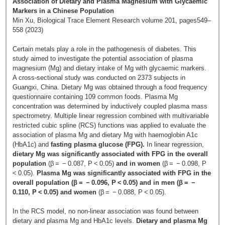
Association of Dietary and Plasma Magnesium with Glycaemic
Markers in a Chinese Population
Min Xu, Biological Trace Element Research volume 201, pages549–
558 (2023)
Certain metals play a role in the pathogenesis of diabetes. This
study aimed to investigate the potential association of plasma
magnesium (Mg) and dietary intake of Mg with glycaemic markers.
A cross-sectional study was conducted on 2373 subjects in
Guangxi, China. Dietary Mg was obtained through a food frequency
questionnaire containing 109 common foods. Plasma Mg
concentration was determined by inductively coupled plasma mass
spectrometry. Multiple linear regression combined with multivariable
restricted cubic spline (RCS) functions was applied to evaluate the
association of plasma Mg and dietary Mg with haemoglobin A1c
(HbA1c) and
fasting plasma glucose (FPG).
In linear regression,
dietary Mg was significantly associated with FPG in the overall
population
(β = − 0.087, P < 0.05)
and in women
(β = − 0.098, P
< 0.05).
Plasma Mg was significantly associated with FPG in the
overall population (β = − 0.096, P < 0.05) and in men (β = −
0.110, P < 0.05) and women
(β = − 0.088, P < 0.05).
In the RCS model, no non-linear association was found between
dietary and plasma Mg and HbA1c levels.
Dietary and plasma Mg