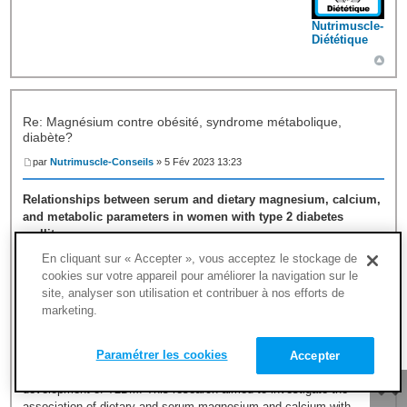
Nutrimuscle-
Diététique
Re: Magnésium contre obésité, syndrome métabolique,
diabète?
par
Nutrimuscle-Conseils
» 5 Fév 2023 13:23
Relationships between serum and dietary magnesium, calcium,
and metabolic parameters in women with type 2 diabetes
mellitus
Emine Kocyigit Clin Nutr February 03, 2023
En cliquant sur « Accepter », vous acceptez le stockage de
cookies sur votre appareil pour améliorer la navigation sur le
Background & Aims
site, analyser son utilisation et contribuer à nos efforts de
Magnesium and calcium are essential minerals in several enzymatic
marketing.
activities that modulate essential biological functions.
Hypomagnesemia occurs in patients with type 2 diabetes
Paramétrer les cookies
mellitus (T2DM), especially those with poor metabolic control
.
Accepter
Dietary magnesium and calcium intake play a protective role in the
development of T2DM. This research aimed to investigate the
association of dietary and serum magnesium and calcium with