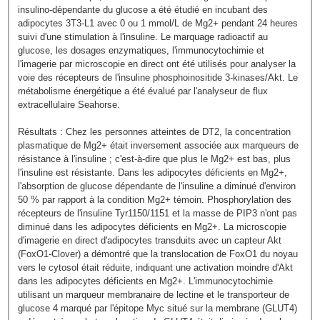
insulino-dépendante du glucose a été étudié en incubant des
adipocytes 3T3-L1 avec 0 ou 1 mmol/L de Mg2+ pendant 24 heures
suivi d'une stimulation à l'insuline. Le marquage radioactif au
glucose, les dosages enzymatiques, l'immunocytochimie et
l'imagerie par microscopie en direct ont été utilisés pour analyser la
voie des récepteurs de l'insuline phosphoinositide 3-kinases/Akt. Le
métabolisme énergétique a été évalué par l'analyseur de flux
extracellulaire Seahorse.
Résultats : Chez les personnes atteintes de DT2, la concentration
plasmatique de Mg2+ était inversement associée aux marqueurs de
résistance à l'insuline ; c'est-à-dire que plus le Mg2+ est bas, plus
l'insuline est résistante. Dans les adipocytes déficients en Mg2+,
l'absorption de glucose dépendante de l'insuline a diminué d'environ
50 % par rapport à la condition Mg2+ témoin. Phosphorylation des
récepteurs de l'insuline Tyr1150/1151 et la masse de PIP3 n'ont pas
diminué dans les adipocytes déficients en Mg2+. La microscopie
d'imagerie en direct d'adipocytes transduits avec un capteur Akt
(FoxO1-Clover) a démontré que la translocation de FoxO1 du noyau
vers le cytosol était réduite, indiquant une activation moindre d'Akt
dans les adipocytes déficients en Mg2+. L'immunocytochimie
utilisant un marqueur membranaire de lectine et le transporteur de
glucose 4 marqué par l'épitope Myc situé sur la membrane (GLUT4)