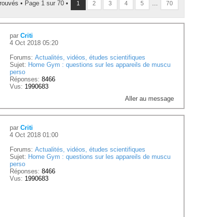
trouvés •
Page
1
sur
70
•
...
1
2
3
4
5
70
par
Criti
4 Oct 2018 05:20
Forums:
Actualités, vidéos, études scientifiques
Sujet:
Home Gym : questions sur les appareils de muscu
perso
Réponses:
8466
Vus:
1990683
Aller au message
par
Criti
4 Oct 2018 01:00
Forums:
Actualités, vidéos, études scientifiques
Sujet:
Home Gym : questions sur les appareils de muscu
perso
Réponses:
8466
Vus:
1990683