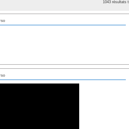
1043 résultats 
rso
rso