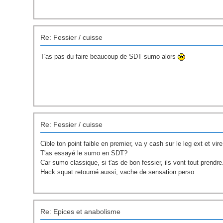
Re: Fessier / cuisse
T'as pas du faire beaucoup de SDT sumo alors
Re: Fessier / cuisse
Cible ton point faible en premier, va y cash sur le leg ext et vir
T'as essayé le sumo en SDT?
Car sumo classique, si t'as de bon fessier, ils vont tout prendre
Hack squat retourné aussi, vache de sensation perso
Re: Epices et anabolisme