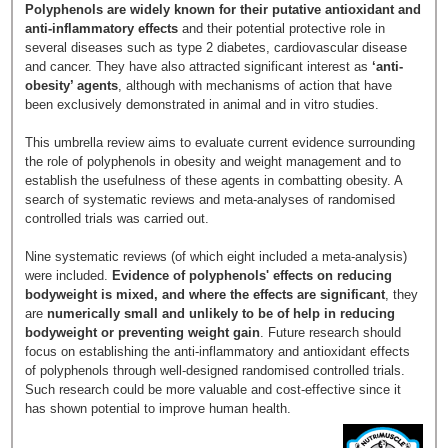
Polyphenols are widely known for their putative antioxidant and
anti-inflammatory effects
and their potential protective role in
several diseases such as type 2 diabetes, cardiovascular disease
and cancer. They have also attracted significant interest as
‘anti-
obesity’ agents
, although with mechanisms of action that have
been exclusively demonstrated in animal and in vitro studies.
This umbrella review aims to evaluate current evidence surrounding
the role of polyphenols in obesity and weight management and to
establish the usefulness of these agents in combatting obesity. A
search of systematic reviews and meta-analyses of randomised
controlled trials was carried out.
Nine systematic reviews (of which eight included a meta-analysis)
were included.
Evidence of polyphenols' effects on reducing
bodyweight is mixed, and where the effects are significant
, they
are
numerically small and unlikely to be of help in reducing
bodyweight or preventing weight gain
. Future research should
focus on establishing the anti-inflammatory and antioxidant effects
of polyphenols through well-designed randomised controlled trials.
Such research could be more valuable and cost-effective since it
has shown potential to improve human health.