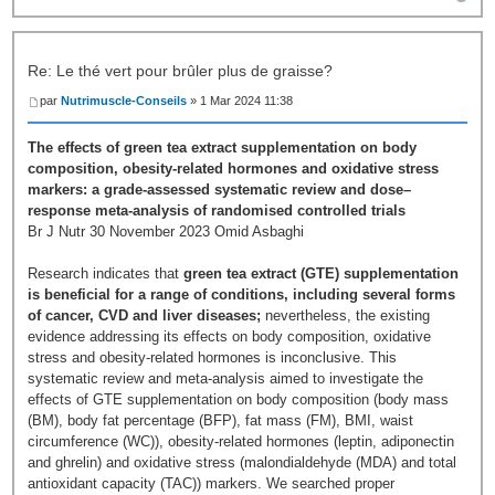
Re: Le thé vert pour brûler plus de graisse?
par
Nutrimuscle-Conseils
» 1 Mar 2024 11:38
The effects of green tea extract supplementation on body
composition, obesity-related hormones and oxidative stress
markers: a grade-assessed systematic review and dose–
response meta-analysis of randomised controlled trials
Br J Nutr 30 November 2023 Omid Asbaghi
Research indicates that
green tea extract (GTE) supplementation
is beneficial for a range of conditions, including several forms
of cancer, CVD and liver diseases;
nevertheless, the existing
evidence addressing its effects on body composition, oxidative
stress and obesity-related hormones is inconclusive. This
systematic review and meta-analysis aimed to investigate the
effects of GTE supplementation on body composition (body mass
(BM), body fat percentage (BFP), fat mass (FM), BMI, waist
circumference (WC)), obesity-related hormones (leptin, adiponectin
and ghrelin) and oxidative stress (malondialdehyde (MDA) and total
antioxidant capacity (TAC)) markers. We searched proper