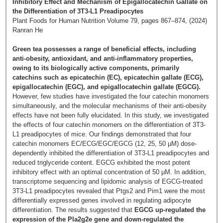
Inhibitory Effect and Mechanism of Epigallocatechin Gallate on
the Differentiation of 3T3-L1 Preadipocytes
Plant Foods for Human Nutrition Volume 79, pages 867–874, (2024)
Ranran He
Green tea possesses a range of beneficial effects, including
anti-obesity, antioxidant, and anti-inflammatory properties,
owing to its biologically active components, primarily
catechins such as epicatechin (EC), epicatechin gallate (ECG),
epigallocatechin (EGC), and epigallocatechin gallate (EGCG).
However, few studies have investigated the four catechin monomers
simultaneously, and the molecular mechanisms of their anti-obesity
effects have not been fully elucidated. In this study, we investigated
the effects of four catechin monomers on the differentiation of 3T3-
L1 preadipocytes of mice. Our findings demonstrated that four
catechin monomers EC/ECG/EGC/EGCG (12, 25, 50 µM) dose-
dependently inhibited the differentiation of 3T3-L1 preadipocytes and
reduced triglyceride content. EGCG exhibited the most potent
inhibitory effect with an optimal concentration of 50 µM. In addition,
transcriptome sequencing and lipidomic analysis of EGCG-treated
3T3-L1 preadipocytes revealed that Ptgs2 and Pim1 were the most
differentially expressed genes involved in regulating adipocyte
differentiation. The results suggested that
EGCG up-regulated the
expression of the Pla2g2e gene and down-regulated the