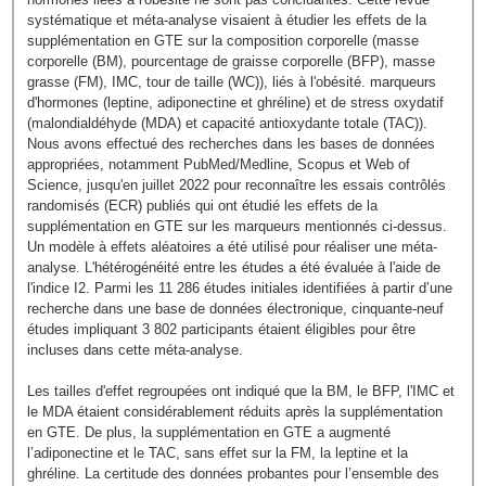
systématique et méta-analyse visaient à étudier les effets de la
supplémentation en GTE sur la composition corporelle (masse
corporelle (BM), pourcentage de graisse corporelle (BFP), masse
grasse (FM), IMC, tour de taille (WC)), liés à l'obésité. marqueurs
d'hormones (leptine, adiponectine et ghréline) et de stress oxydatif
(malondialdéhyde (MDA) et capacité antioxydante totale (TAC)).
Nous avons effectué des recherches dans les bases de données
appropriées, notamment PubMed/Medline, Scopus et Web of
Science, jusqu'en juillet 2022 pour reconnaître les essais contrôlés
randomisés (ECR) publiés qui ont étudié les effets de la
supplémentation en GTE sur les marqueurs mentionnés ci-dessus.
Un modèle à effets aléatoires a été utilisé pour réaliser une méta-
analyse. L'hétérogénéité entre les études a été évaluée à l'aide de
l'indice I2. Parmi les 11 286 études initiales identifiées à partir d’une
recherche dans une base de données électronique, cinquante-neuf
études impliquant 3 802 participants étaient éligibles pour être
incluses dans cette méta-analyse.
Les tailles d'effet regroupées ont indiqué que la BM, le BFP, l'IMC et
le MDA étaient considérablement réduits après la supplémentation
en GTE. De plus, la supplémentation en GTE a augmenté
l’adiponectine et le TAC, sans effet sur la FM, la leptine et la
ghréline. La certitude des données probantes pour l’ensemble des