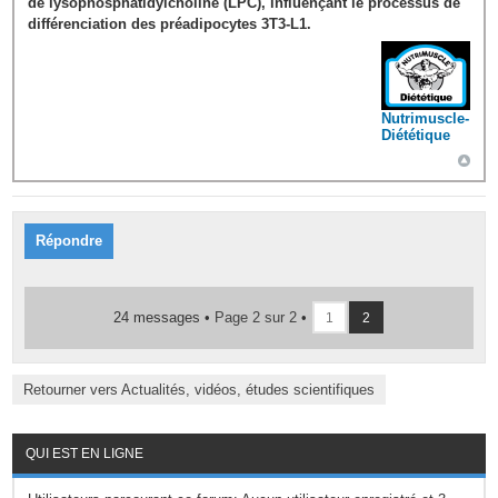
de lysophosphatidylcholine (LPC), influençant le processus de
différenciation des préadipocytes 3T3-L1.
Nutrimuscle-
Diététique
Répondre
24 messages •
Page
2
sur
2
•
1
2
Retourner vers Actualités, vidéos, études scientifiques
QUI EST EN LIGNE