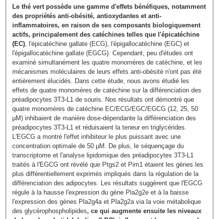
Le thé vert possède une gamme d'effets bénéfiques, notamment
des propriétés anti-obésité, antioxydantes et anti-
inflammatoires, en raison de ses composants biologiquement
actifs, principalement des catéchines telles que l'épicatéchine
(EC)
, l'épicatéchine gallate (ECG), l'épigallocatéchine (EGC) et
l'épigallocatéchine gallate (EGCG). Cependant, peu d'études ont
examiné simultanément les quatre monomères de catéchine, et les
mécanismes moléculaires de leurs effets anti-obésité n'ont pas été
entièrement élucidés. Dans cette étude, nous avons étudié les
effets de quatre monomères de catéchine sur la différenciation des
préadipocytes 3T3-L1 de souris. Nos résultats ont démontré que
quatre monomères de catéchine EC/ECG/EGC/EGCG (12, 25, 50
µM) inhibaient de manière dose-dépendante la différenciation des
préadipocytes 3T3-L1 et réduisaient la teneur en triglycérides.
L'EGCG a montré l'effet inhibiteur le plus puissant avec une
concentration optimale de 50 µM. De plus, le séquençage du
transcriptome et l'analyse lipidomique des préadipocytes 3T3-L1
traités à l'EGCG ont révélé que Ptgs2 et Pim1 étaient les gènes les
plus différentiellement exprimés impliqués dans la régulation de la
différenciation des adipocytes. Les résultats suggèrent que l'EGCG
régule à la hausse l'expression du gène Pla2g2e et à la baisse
l'expression des gènes Pla2g4a et Pla2g2a via la voie métabolique
des glycérophospholipides
, ce qui augmente ensuite les niveaux