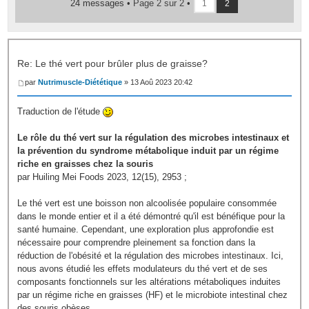
24 messages •
Page
2
sur
2
•
1
2
Re: Le thé vert pour brûler plus de graisse?
par
Nutrimuscle-Diététique
» 13 Aoû 2023 20:42
Traduction de l'étude
Le rôle du thé vert sur la régulation des microbes intestinaux et
la prévention du syndrome métabolique induit par un régime
riche en graisses chez la souris
par Huiling Mei Foods 2023, 12(15), 2953 ;
Le thé vert est une boisson non alcoolisée populaire consommée
dans le monde entier et il a été démontré qu'il est bénéfique pour la
santé humaine. Cependant, une exploration plus approfondie est
nécessaire pour comprendre pleinement sa fonction dans la
réduction de l'obésité et la régulation des microbes intestinaux. Ici,
nous avons étudié les effets modulateurs du thé vert et de ses
composants fonctionnels sur les altérations métaboliques induites
par un régime riche en graisses (HF) et le microbiote intestinal chez
des souris obèses.