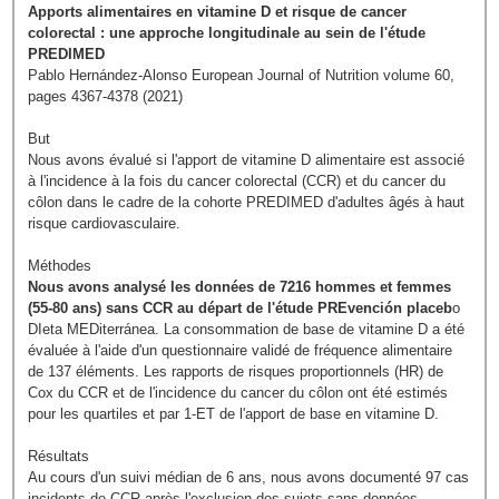
Apports alimentaires en vitamine D et risque de cancer
colorectal : une approche longitudinale au sein de l'étude
PREDIMED
Pablo Hernández-Alonso European Journal of Nutrition volume 60,
pages 4367-4378 (2021)
But
Nous avons évalué si l'apport de vitamine D alimentaire est associé
à l'incidence à la fois du cancer colorectal (CCR) et du cancer du
côlon dans le cadre de la cohorte PREDIMED d'adultes âgés à haut
risque cardiovasculaire.
Méthodes
Nous avons analysé les données de 7216 hommes et femmes
(55-80 ans) sans CCR au départ de l'étude PREvención placeb
o
DIeta MEDiterránea. La consommation de base de vitamine D a été
évaluée à l'aide d'un questionnaire validé de fréquence alimentaire
de 137 éléments. Les rapports de risques proportionnels (HR) de
Cox du CCR et de l'incidence du cancer du côlon ont été estimés
pour les quartiles et par 1-ET de l'apport de base en vitamine D.
Résultats
Au cours d'un suivi médian de 6 ans, nous avons documenté 97 cas
incidents de CCR après l'exclusion des sujets sans données