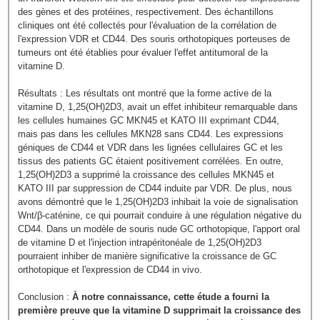
des gènes et des protéines, respectivement. Des échantillons
cliniques ont été collectés pour l'évaluation de la corrélation de
l'expression VDR et CD44. Des souris orthotopiques porteuses de
tumeurs ont été établies pour évaluer l'effet antitumoral de la
vitamine D.
Résultats : Les résultats ont montré que la forme active de la
vitamine D, 1,25(OH)2D3, avait un effet inhibiteur remarquable dans
les cellules humaines GC MKN45 et KATO III exprimant CD44,
mais pas dans les cellules MKN28 sans CD44. Les expressions
géniques de CD44 et VDR dans les lignées cellulaires GC et les
tissus des patients GC étaient positivement corrélées. En outre,
1,25(OH)2D3 a supprimé la croissance des cellules MKN45 et
KATO III par suppression de CD44 induite par VDR. De plus, nous
avons démontré que le 1,25(OH)2D3 inhibait la voie de signalisation
Wnt/β-caténine, ce qui pourrait conduire à une régulation négative du
CD44. Dans un modèle de souris nude GC orthotopique, l'apport oral
de vitamine D et l'injection intrapéritonéale de 1,25(OH)2D3
pourraient inhiber de manière significative la croissance de GC
orthotopique et l'expression de CD44 in vivo.
Conclusion :
À notre connaissance, cette étude a fourni la
première preuve que la vitamine D supprimait la croissance des