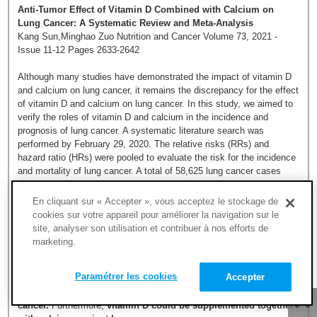
Anti-Tumor Effect of Vitamin D Combined with Calcium on
Lung Cancer: A Systematic Review and Meta-Analysis
Kang Sun,Minghao Zuo Nutrition and Cancer Volume 73, 2021 -
Issue 11-12 Pages 2633-2642
Although many studies have demonstrated the impact of vitamin D
and calcium on lung cancer, it remains the discrepancy for the effect
of vitamin D and calcium on lung cancer. In this study, we aimed to
verify the roles of vitamin D and calcium in the incidence and
prognosis of lung cancer. A systematic literature search was
performed by February 29, 2020. The relative risks (RRs) and
hazard ratio (HRs) were pooled to evaluate the risk for the incidence
and mortality of lung cancer. A total of 58,625 lung cancer cases
from 40 studies were included. The risk (RR: 0.915, 95% Cl: 0.849–
0.986) and mortality (RR: 0.718, 95% Cl: 0.530–0.973) of lung
En cliquant sur « Accepter », vous acceptez le stockage de
cancer were significantly decreased due to high circulating 25(OH)D
cookies sur votre appareil pour améliorer la navigation sur le
level. Although the separate intake of vitamin D (RR: 0.909, 95% Cl:
site, analyser son utilisation et contribuer à nos efforts de
0.801–1.031) and calcium (RR: 0.890, 95% Cl: 0.741–1.070) did not
marketing.
exhibit a protective effect on lung cancer, the combination
supplement of vitamin D and calcium significantly decreased the
Paramétrer les cookies
Accepter
incidence of lung cancer (RR: 0.811, 95% Cl: 0.659–0.999).
High
level of serum 25(OH)D could play the preventive role in lung
cancer.
Furthermore,
vitamin D could be supplemented together