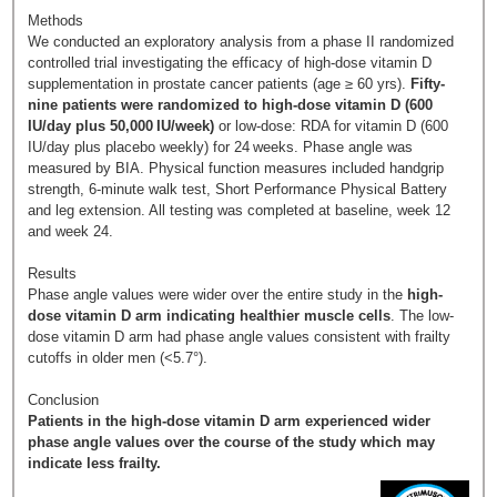
Methods
We conducted an exploratory analysis from a phase II randomized
controlled trial investigating the efficacy of high-dose vitamin D
supplementation in prostate cancer patients (age ≥ 60 yrs).
Fifty-
nine patients were randomized to high-dose vitamin D (600
IU/day plus 50,000 IU/week)
or low-dose: RDA for vitamin D (600
IU/day plus placebo weekly) for 24 weeks. Phase angle was
measured by BIA. Physical function measures included handgrip
strength, 6-minute walk test, Short Performance Physical Battery
and leg extension. All testing was completed at baseline, week 12
and week 24.
Results
Phase angle values were wider over the entire study in the
high-
dose vitamin D arm indicating healthier muscle cells
. The low-
dose vitamin D arm had phase angle values consistent with frailty
cutoffs in older men (<5.7°).
Conclusion
Patients in the high-dose vitamin D arm experienced wider
phase angle values over the course of the study which may
indicate less frailty.