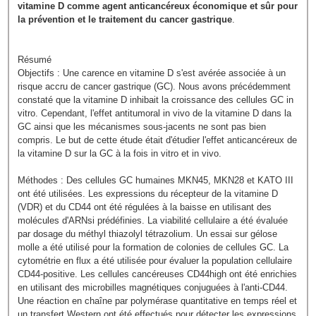
vitamine D comme agent anticancéreux économique et sûr pour
la prévention et le traitement du cancer gastrique
.
Résumé
Objectifs : Une carence en vitamine D s'est avérée associée à un
risque accru de cancer gastrique (GC). Nous avons précédemment
constaté que la vitamine D inhibait la croissance des cellules GC in
vitro. Cependant, l'effet antitumoral in vivo de la vitamine D dans la
GC ainsi que les mécanismes sous-jacents ne sont pas bien
compris. Le but de cette étude était d'étudier l'effet anticancéreux de
la vitamine D sur la GC à la fois in vitro et in vivo.
Méthodes : Des cellules GC humaines MKN45, MKN28 et KATO III
ont été utilisées. Les expressions du récepteur de la vitamine D
(VDR) et du CD44 ont été régulées à la baisse en utilisant des
molécules d'ARNsi prédéfinies. La viabilité cellulaire a été évaluée
par dosage du méthyl thiazolyl tétrazolium. Un essai sur gélose
molle a été utilisé pour la formation de colonies de cellules GC. La
cytométrie en flux a été utilisée pour évaluer la population cellulaire
CD44-positive. Les cellules cancéreuses CD44high ont été enrichies
en utilisant des microbilles magnétiques conjuguées à l'anti-CD44.
Une réaction en chaîne par polymérase quantitative en temps réel et
un transfert Western ont été effectués pour détecter les expressions