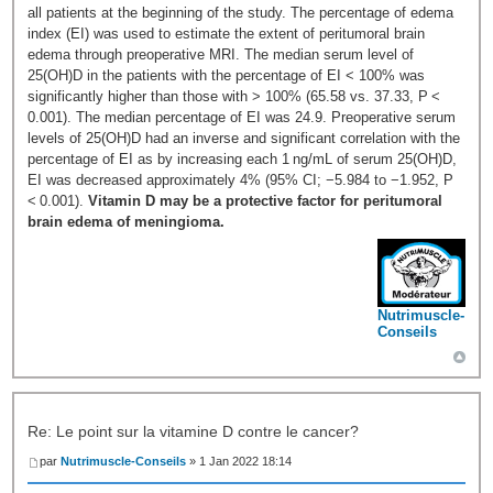
all patients at the beginning of the study. The percentage of edema
index (EI) was used to estimate the extent of peritumoral brain
edema through preoperative MRI. The median serum level of
25(OH)D in the patients with the percentage of EI < 100% was
significantly higher than those with > 100% (65.58 vs. 37.33, P <
0.001). The median percentage of EI was 24.9. Preoperative serum
levels of 25(OH)D had an inverse and significant correlation with the
percentage of EI as by increasing each 1 ng/mL of serum 25(OH)D,
EI was decreased approximately 4% (95% CI; −5.984 to −1.952, P
< 0.001).
Vitamin D may be a protective factor for peritumoral
brain edema of meningioma.
Nutrimuscle-
Conseils
Re: Le point sur la vitamine D contre le cancer?
par
Nutrimuscle-Conseils
» 1 Jan 2022 18:14