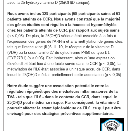
avec la 25-hydroxyvitamine D (25(OH)D sérique).
Nous avons inclus 129 participants (68 participants sains et 61
patients atteints de CCR). Nous avons constaté que la majorité
des gènes étudiés sont régulés à la hausse et hypométhylés
chez les patients atteints de CCR, par rapport aux sujets sains
(p < 0,05). De plus, la 25(OH)D sérique était associée à la fois à
l'expression des gènes de l'ARNm et à la méthylation de gènes clés,
tels que l'interleukine (IL)6, l'IL10, le récepteur de la vitamine D
(VDR) ou la sous-famille 27 du cytochrome P450 de type B1
(CYP27B1) (p < 0,05). Fait intéressant, alors qu'une expression
élevée d'IL6 était liée à une faible survie dans le CCR (p < 0,05), la
méthylation de l'IL6 était associée à un risque accru de CCR, dans
lequel le 25(OH)D médiait partiellement cette association (p < 0,05).
Notre étude suggère une association potentielle entre la
régulation épigénétique des médiateurs inflammatoires de la
TVA - tels que l'IL6 - dans le contexte du CCR, dans lequel le
25(OH)D peut médier ce risque. Par conséquent, la vitamine D
pourrait affecter le statut épigénétique de l'IL6, ce qui peut être
envisagé pour des stratégies préventives supplémentaires.