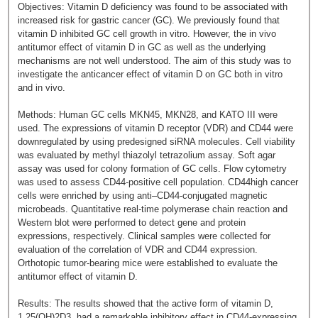
Objectives: Vitamin D deficiency was found to be associated with
increased risk for gastric cancer (GC). We previously found that
vitamin D inhibited GC cell growth in vitro. However, the in vivo
antitumor effect of vitamin D in GC as well as the underlying
mechanisms are not well understood. The aim of this study was to
investigate the anticancer effect of vitamin D on GC both in vitro
and in vivo.
Methods: Human GC cells MKN45, MKN28, and KATO III were
used. The expressions of vitamin D receptor (VDR) and CD44 were
downregulated by using predesigned siRNA molecules. Cell viability
was evaluated by methyl thiazolyl tetrazolium assay. Soft agar
assay was used for colony formation of GC cells. Flow cytometry
was used to assess CD44-positive cell population. CD44high cancer
cells were enriched by using anti–CD44-conjugated magnetic
microbeads. Quantitative real-time polymerase chain reaction and
Western blot were performed to detect gene and protein
expressions, respectively. Clinical samples were collected for
evaluation of the correlation of VDR and CD44 expression.
Orthotopic tumor-bearing mice were established to evaluate the
antitumor effect of vitamin D.
Results: The results showed that the active form of vitamin D,
1,25(OH)2D3, had a remarkable inhibitory effect in CD44-expressing