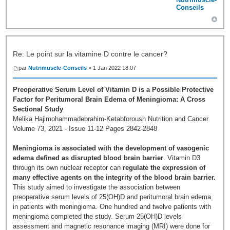
Conseils
Re: Le point sur la vitamine D contre le cancer?
par
Nutrimuscle-Conseils
» 1 Jan 2022 18:07
Preoperative Serum Level of Vitamin D is a Possible Protective
Factor for Peritumoral Brain Edema of Meningioma: A Cross
Sectional Study
Melika Hajimohammadebrahim-Ketabforoush Nutrition and Cancer
Volume 73, 2021 - Issue 11-12 Pages 2842-2848
Meningioma is associated with the development of vasogenic
edema defined as disrupted blood brain barrier
. Vitamin D3
through its own nuclear receptor can
regulate the expression of
many effective agents on the integrity of the blood brain barrier.
This study aimed to investigate the association between
preoperative serum levels of 25(OH)D and peritumoral brain edema
in patients with meningioma. One hundred and twelve patients with
meningioma completed the study. Serum 25(OH)D levels
assessment and magnetic resonance imaging (MRI) were done for