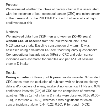
Purpose
We evaluated whether the intake of dietary vitamin D is associated
with the incidence of both colorectal cancer (CRC) and colon cancer
in the framework of the PREDIMED cohort of older adults at high
cardiovascular risk.
Methods
We analyzed data from
7216 men and women (55–80 years)
without CRC at baseline
from the PREvención idiot DIeta
MEDiterránea study. Baseline consumption of vitamin D was
assessed using a validated 137-item food frequency questionnaire.
Cox proportional hazards ratios (HRs) of CRC and colon cancer
incidence were estimated for quartiles and per 1-SD of baseline
vitamin D intake.
Results
During a median follow-up of 6 years
, we documented 97 incident
CRC cases after the exclusion of subjects with no baseline dietary
data and/or outliers of energy intake. A non-significant HRs and 95%
confidence intervals (CIs) of CRC for the comparison of extreme
quartiles (4th vs 1st) of vitamin D intake were observed [0.55 (0.30–
1.00), P for trend = 0.072], whereas it was significant for colon
cancer incidence alone [0.44 (0.22–0.90), P for trend = 0.032].