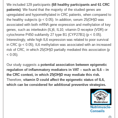
We included 129 participants
(68 healthy participants and 61 CRC
patients)
. We found that the majority of the studied genes are
upregulated and hypomethylated in CRC patients, when compared to
the healthy subjects (p < 0.05). In addition, serum 25(OH)D was
associated with both mRNA gene expression and methylation of key
genes, such as interleukin (IL)6, IL10, vitamin D receptor (VDR) or
cytochrome P450 subfamily 27 type B1 (CYP27B1) (p < 0.05).
Interestingly, while high IL6 expression was related to poor survival
in CRC (p < 0.05), IL6 methylation was associated with an increased
risk of CRC, in which 25(OH)D partially mediated this association (p
< 0.05).
Our study suggests a
potential association between epigenetic
regulation of inflammatory mediators in VAT – such as IL6 – in
the CRC context, in which 25(OH)D may mediate this risk.
Therefore,
vitamin D could affect the epigenetic status of IL6,
which can be considered for additional preventive strategies.
Nutrimuscle-
Conseils