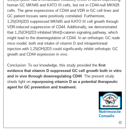
human GC MKN45 and KATO III cells, but not in CD44-null MKN28
cells. The gene expressions of CD44 and VDR in GC cell lines and
GC patient tissues were positively correlated. Furthermore,
1,25(OH)2D3 suppressed MKN45 and KATO III cell growth through
VDR-induced suppression of CD44. Additionally, we demonstrated
that 1,25(OH)2D3 inhibited Wnt/β-catenin signaling pathway, which
might lead to the downregulation of CD44. In an orthotopic GC nude
mice model, both oral intake of vitamin D and intraperitoneal
injection with 1,25(OH)2D3 could significantly inhibit orthotopic GC
growth and CD44 expression in vivo.
Conclusion: To our knowledge, this study provided the
first
evidence that vitamin D suppressed GC cell growth both in vitro
and in vivo through downregulating CD44
. The present study
sheds light on
repurposing vitamin D as a potential therapeutic
agent for GC prevention and treatment.
Nutrimuscle-
Conseils