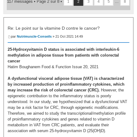
117 messages •
Page
2
sur
8
•
...
1
2
3
4
5
8
Re: Le point sur la vitamine D contre le cancer?
par
Nutrimuscle-Conseils
» 21 Oct 2021 14:49
25-Hydroxyvitamin D status is associated with interleukin-6
methylation in adipose tissue from patients with colorectal
cancer
Hatim Boughanem Food & Function Issue 20, 2021
A dysfunctional visceral adipose tissue (VAT) is characterized
by increased production of proinflammatory cytokines, which
may increase the risk of colorectal cancer (CRC).
However, the
epigenetic contribution to the inflammatory status is poorly
understood. In our study, we hypothesized that a dysfunctional VAT
may be a risk factor for CRC, through epigenetic modifications.
Therefore, we aimed to study the transcriptional/methylation profile
of proinflammatory cytokines and genes related to vitamin D
metabolism in VAT from CRC patients, and evaluate their
association with serum 25-hydroxyvitamin D (25(OH)D).