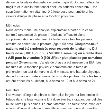
dérivé de l'analyse d'impédance bioélectrique (BIA) peut refléter la
fragilité et le déclin fonctionnel chez les patients cancéreux. Une
supplémentation en vitamine D à forte dose peut améliorer les
valeurs d'angle de phase et la fonction physique.
Méthodes
Nous avons mené une analyse exploratoire à partir d'un essai
contrôlé randomisé de phase II étudiant l'efficacité d'une
supplémentation en vitamine D à forte dose chez les patients
atteints de cancer de la prostate (âge ≥ 60 ans).
Cinquante-neuf
patients ont été randomisés pour recevoir de la vitamine D à
haute dose (600 UI/jour plus 50 000 UI/semaine) ou à faible dose
: AJR pour la vitamine D (600 UI/jour plus placebo par semaine)
pendant 24 semaine
s. L'angle de phase a été mesuré par BIA. Les
mesures de la fonction physique comprenaient la force de
préhension, un test de marche de 6 minutes, une batterie physique
de performance courte et une extension des jambes. Tous les tests
ont été effectués au départ, à la semaine 12 et à la semaine 24.
Résultats
Les valeurs d'angle de phase étaient plus larges sur l'ensemble de
l'étude dans le bras vitamine D à dose élevée, indiquant des cellules
musculaires plus saines. Le bras vitamine D à faible dose avait des
valeurs d'angle de phase compatibles avec les seuils de fragilité