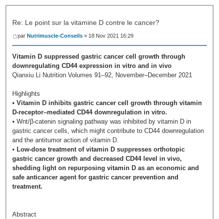
Re: Le point sur la vitamine D contre le cancer?
par
Nutrimuscle-Conseils
» 18 Nov 2021 16:29
Vitamin D suppressed gastric cancer cell growth through
downregulating CD44 expression in vitro and in vivo
Qianxiu Li Nutrition Volumes 91–92, November–December 2021
Highlights
• Vitamin D inhibits gastric cancer cell growth through vitamin
D-receptor–mediated CD44 downregulation in vitro.
• Wnt/β-catenin signaling pathway was inhibited by vitamin D in
gastric cancer cells, which might contribute to CD44 downregulation
and the antitumor action of vitamin D.
•
Low-dose treatment of vitamin D suppresses orthotopic
gastric cancer growth and decreased CD44 level in vivo,
shedding light on repurposing vitamin D as an economic and
safe anticancer agent for gastric cancer prevention and
treatment.
Abstract