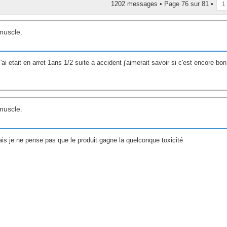
1202 messages •
Page
76
sur
81
•
1
muscle.
 etait en arret 1ans 1/2 suite a accident j'aimerait savoir si c'est encore bon
muscle.
is je ne pense pas que le produit gagne la quelconque toxicité