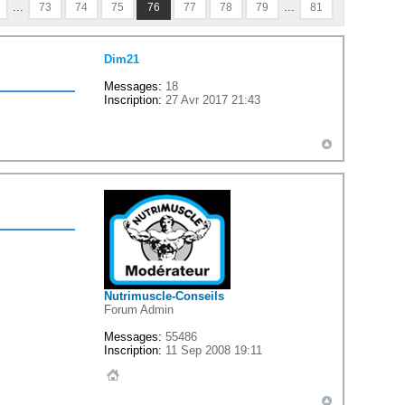
...
...
73
74
75
76
77
78
79
81
Dim21
Messages:
18
Inscription:
27 Avr 2017 21:43
Nutrimuscle-Conseils
Forum Admin
Messages:
55486
Inscription:
11 Sep 2008 19:11