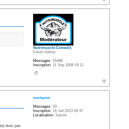
Nutrimuscle-Conseils
Forum Admin
Messages:
55486
Inscription:
11 Sep 2008 19:11
mertamor
Messages:
50
Inscription:
15 Juil 2013 09:47
Localisation:
Suisse
ite) donc pas