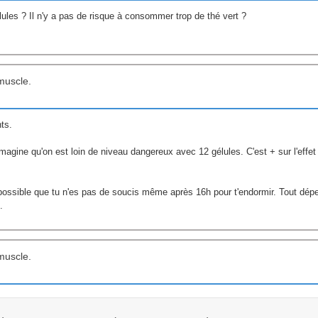
élules ? Il n'y a pas de risque à consommer trop de thé vert ?
muscle.
nts.
gine qu'on est loin de niveau dangereux avec 12 gélules. C'est + sur l'effet
possible que tu n'es pas de soucis même après 16h pour t'endormir. Tout dép
.
muscle.