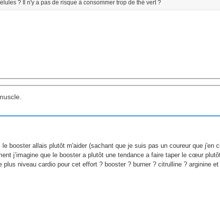
gélules ? Il n'y a pas de risque à consommer trop de thé vert ?
muscle.
e booster allais plutôt m'aider (sachant que je suis pas un coureur que j'en ch
nt j’imagine que le booster a plutôt une tendance a faire taper le cœur plutôt
e plus niveau cardio pour cet effort ? booster ? burner ? citrulline ? arginine e