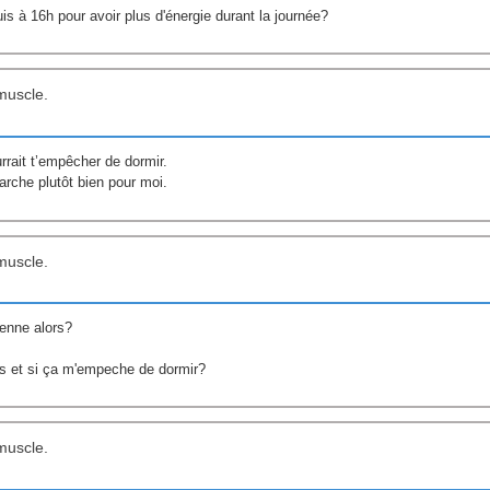
is à 16h pour avoir plus d'énergie durant la journée?
muscle.
urrait t’empêcher de dormir.
rche plutôt bien pour moi.
muscle.
renne alors?
ds et si ça m'empeche de dormir?
muscle.