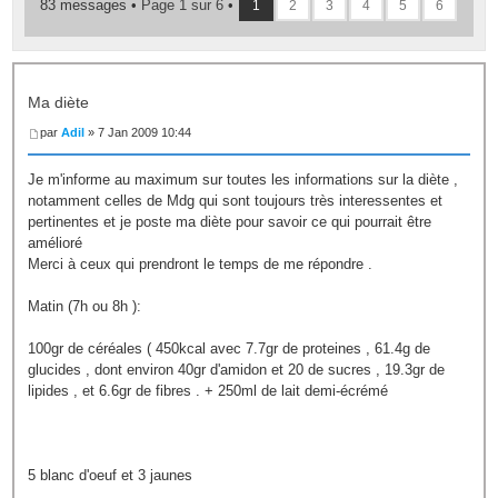
83 messages •
Page
1
sur
6
•
1
2
3
4
5
6
Ma diète
par
Adil
» 7 Jan 2009 10:44
Je m'informe au maximum sur toutes les informations sur la diète ,
notamment celles de Mdg qui sont toujours très interessentes et
pertinentes et je poste ma diète pour savoir ce qui pourrait être
amélioré
Merci à ceux qui prendront le temps de me répondre .
Matin (7h ou 8h ):
100gr de céréales ( 450kcal avec 7.7gr de proteines , 61.4g de
glucides , dont environ 40gr d'amidon et 20 de sucres , 19.3gr de
lipides , et 6.6gr de fibres . + 250ml de lait demi-écrémé
5 blanc d'oeuf et 3 jaunes