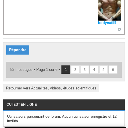
bodynat59
Répondre
83 messages •
Page
1
sur
6
•
1
2
3
4
5
6
Retourner vers Actualités, vidéos, études scientifiques
QUI EST EN LIGNE
Utilisateurs parcourant ce forum: Aucun utilisateur enregistré et 12
invités