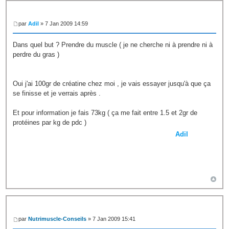
par
Adil
» 7 Jan 2009 14:59
Dans quel but ? Prendre du muscle ( je ne cherche ni à prendre ni à
perdre du gras )
Oui j'ai 100gr de créatine chez moi , je vais essayer jusqu'à que ça
se finisse et je verrais après .
Et pour information je fais 73kg ( ça me fait entre 1.5 et 2gr de
protéines par kg de pdc )
Adil
par
Nutrimuscle-Conseils
» 7 Jan 2009 15:41