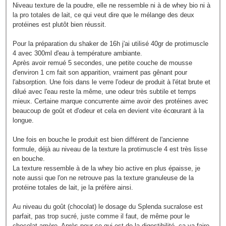
Niveau texture de la poudre, elle ne ressemble ni à de whey bio ni à
la pro totales de lait, ce qui veut dire que le mélange des deux
protéines est plutôt bien réussit.
Pour la préparation du shaker de 16h j'ai utilisé 40gr de protimuscle
4 avec 300ml d'eau à température ambiante.
Après avoir remué 5 secondes, une petite couche de mousse
d'environ 1 cm fait son apparition, vraiment pas gênant pour
l'absorption. Une fois dans le verre l'odeur de produit à l'état brute et
dilué avec l'eau reste la même, une odeur très subtile et temps
mieux. Certaine marque concurrente aime avoir des protéines avec
beaucoup de goût et d'odeur et cela en devient vite écœurant à la
longue.
Une fois en bouche le produit est bien différent de l'ancienne
formule, déjà au niveau de la texture la protimuscle 4 est très lisse
en bouche.
La texture ressemble à de la whey bio active en plus épaisse, je
note aussi que l'on ne retrouve pas la texture granuleuse de la
protéine totales de lait, je la préfère ainsi.
Au niveau du goût (chocolat) le dosage du Splenda sucralose est
parfait, pas trop sucré, juste comme il faut, de même pour le
chocolat amère. Après pour ce qui est de la digestibilité, ça va faire