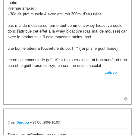
matin.
Premier shaker :
- 30g de protimuscle 4 avec environ 300ml d'eau tiède
pas mal de mousse se forme tout comme la whey bioactive seule,
donc j'attribue cet effet à la whey bioactive (pas mal de mousse) car
avec le protimuscle 3 cela moussait moins, bref.
une bonne odeur à l'ouverture du pot ! ^^ (j'ai pris le goût fraise)
en ce qui concerne le goût c'est toujours niquel, ni trop sucré, ni trop
peu et le goût fraise est sympa comme celui chocolat.
icelove
par
Daegog
» 23 Oct 2009 10:03
Tout pareil qu'Icelove, ou presque.