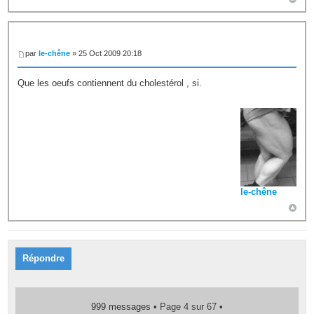
par
le-chêne
» 25 Oct 2009 20:18
Que les oeufs contiennent du cholestérol , si.
le-chêne
Répondre
999 messages •
Page
4
sur
67
•