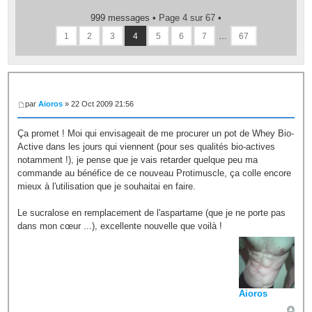
999 messages •
Page
4
sur
67
•
...
1
2
3
4
5
6
7
67
par
Aioros
» 22 Oct 2009 21:56
Ça promet ! Moi qui envisageait de me procurer un pot de Whey Bio-
Active dans les jours qui viennent (pour ses qualités bio-actives
notamment !), je pense que je vais retarder quelque peu ma
commande au bénéfice de ce nouveau Protimuscle, ça colle encore
mieux à l'utilisation que je souhaitai en faire.
Le sucralose en remplacement de l'aspartame (que je ne porte pas
dans mon cœur ...), excellente nouvelle que voilà !
Aioros