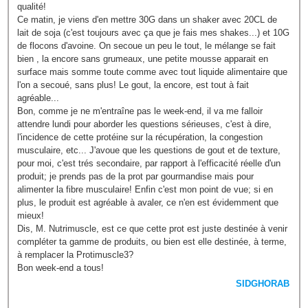
qualité!
Ce matin, je viens d'en mettre 30G dans un shaker avec 20CL de
lait de soja (c'est toujours avec ça que je fais mes shakes...) et 10G
de flocons d'avoine. On secoue un peu le tout, le mélange se fait
bien , la encore sans grumeaux, une petite mousse apparait en
surface mais somme toute comme avec tout liquide alimentaire que
l'on a secoué, sans plus! Le gout, la encore, est tout à fait
agréable...
Bon, comme je ne m'entraîne pas le week-end, il va me falloir
attendre lundi pour aborder les questions sérieuses, c'est à dire,
l'incidence de cette protéine sur la récupération, la congestion
musculaire, etc... J'avoue que les questions de gout et de texture,
pour moi, c'est trés secondaire, par rapport à l'efficacité réelle d'un
produit; je prends pas de la prot par gourmandise mais pour
alimenter la fibre musculaire! Enfin c'est mon point de vue; si en
plus, le produit est agréable à avaler, ce n'en est évidemment que
mieux!
Dis, M. Nutrimuscle, est ce que cette prot est juste destinée à venir
compléter ta gamme de produits, ou bien est elle destinée, à terme,
à remplacer la Protimuscle3?
Bon week-end a tous!
SIDGHORAB