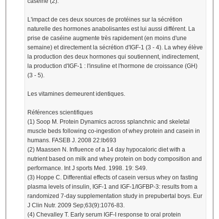
caséine (2).
L'impact de ces deux sources de protéines sur la sécrétion
naturelle des hormones anabolisantes est lui aussi différent. La
prise de caséine augmente très rapidement (en moins d'une
semaine) et directement la sécrétion d'IGF-1 (3 - 4). La whey élève
la production des deux hormones qui soutiennent, indirectement,
la production d'IGF-1 : l'insuline et l'hormone de croissance (GH)
(3 - 5).
Les vitamines demeurent identiques.
Références scientifiques
(1) Soop M. Protein Dynamics across splanchnic and skeletal
muscle beds following co-ingestion of whey protein and casein in
humans. FASEB J. 2008 22:lb693
(2) Maassen N. Influence of a 14 day hypocaloric diet with a
nutrient based on milk and whey protein on body composition and
performance. Int J sports Med. 1998. 19: S49.
(3) Hoppe C. Differential effects of casein versus whey on fasting
plasma levels of insulin, IGF-1 and IGF-1/IGFBP-3: results from a
randomized 7-day supplementation study in prepubertal boys. Eur
J Clin Nutr. 2009 Sep;63(9):1076-83.
(4) Chevalley T. Early serum IGF-I response to oral protein