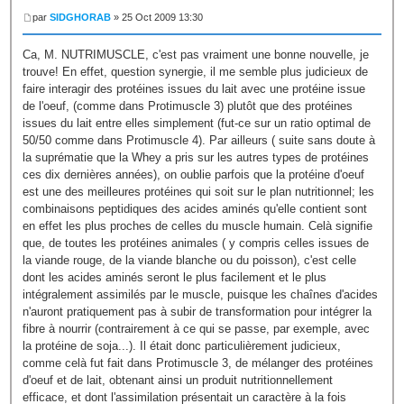
par
SIDGHORAB
» 25 Oct 2009 13:30
Ca, M. NUTRIMUSCLE, c'est pas vraiment une bonne nouvelle, je
trouve! En effet, question synergie, il me semble plus judicieux de
faire interagir des protéines issues du lait avec une protéine issue
de l'oeuf, (comme dans Protimuscle 3) plutôt que des protéines
issues du lait entre elles simplement (fut-ce sur un ratio optimal de
50/50 comme dans Protimuscle 4). Par ailleurs ( suite sans doute à
la suprématie que la Whey a pris sur les autres types de protéines
ces dix dernières années), on oublie parfois que la protéine d'oeuf
est une des meilleures protéines qui soit sur le plan nutritionnel; les
combinaisons peptidiques des acides aminés qu'elle contient sont
en effet les plus proches de celles du muscle humain. Celà signifie
que, de toutes les protéines animales ( y compris celles issues de
la viande rouge, de la viande blanche ou du poisson), c'est celle
dont les acides aminés seront le plus facilement et le plus
intégralement assimilés par le muscle, puisque les chaînes d'acides
n'auront pratiquement pas à subir de transformation pour intégrer la
fibre à nourrir (contrairement à ce qui se passe, par exemple, avec
la protéine de soja...). Il était donc particulièrement judicieux,
comme celà fut fait dans Protimuscle 3, de mélanger des protéines
d'oeuf et de lait, obtenant ainsi un produit nutritionnellement
efficace, et dont l'assimilation présentait un caractère à la fois