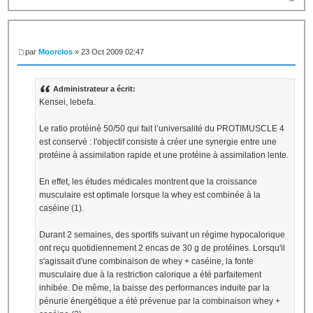
par
Moorclos
» 23 Oct 2009 02:47
Administrateur a écrit:
Kensei, lebefa.
Le ratio protéiné 50/50 qui fait l’universalité du PROTIMUSCLE 4
est conservé : l'objectif consiste à créer une synergie entre une
protéine à assimilation rapide et une protéine à assimilation lente.
En effet, les études médicales montrent que la croissance
musculaire est optimale lorsque la whey est combinée à la
caséine (1).
Durant 2 semaines, des sportifs suivant un régime hypocalorique
ont reçu quotidiennement 2 encas de 30 g de protéines. Lorsqu'il
s'agissait d'une combinaison de whey + caséine, la fonte
musculaire due à la restriction calorique a été parfaitement
inhibée. De même, la baisse des performances induite par la
pénurie énergétique a été prévenue par la combinaison whey +